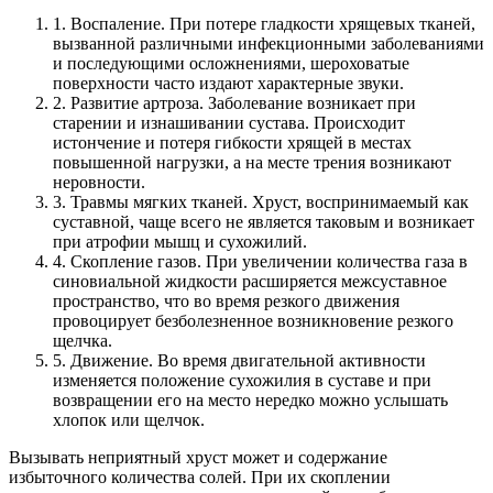
1.
Воспаление. При потере гладкости хрящевых тканей,
вызванной различными инфекционными заболеваниями
и последующими осложнениями, шероховатые
поверхности часто издают характерные звуки.
2.
Развитие артроза. Заболевание возникает при
старении и изнашивании сустава. Происходит
истончение и потеря гибкости хрящей в местах
повышенной нагрузки, а на месте трения возникают
неровности.
3.
Травмы мягких тканей. Хруст, воспринимаемый как
суставной, чаще всего не является таковым и возникает
при атрофии мышц и сухожилий.
4.
Скопление газов. При увеличении количества газа в
синовиальной жидкости расширяется межсуставное
пространство, что во время резкого движения
провоцирует безболезненное возникновение резкого
щелчка.
5.
Движение. Во время двигательной активности
изменяется положение сухожилия в суставе и при
возвращении его на место нередко можно услышать
хлопок или щелчок.
Вызывать неприятный хруст может и содержание
избыточного количества солей. При их скоплении