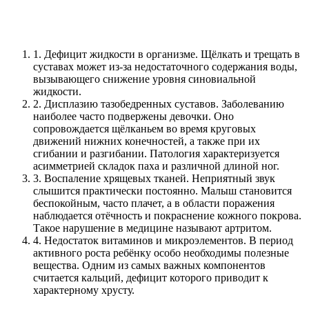
1.
Дефицит жидкости в организме. Щёлкать и трещать в
суставах может из-за недостаточного содержания воды,
вызывающего снижение уровня синовиальной
жидкости.
2.
Дисплазию тазобедренных суставов. Заболеванию
наиболее часто подвержены девочки. Оно
сопровождается щёлканьем во время круговых
движений нижних конечностей, а также при их
сгибании и разгибании. Патология характеризуется
асимметрией складок паха и различной длиной ног.
3.
Воспаление хрящевых тканей. Неприятный звук
слышится практически постоянно. Малыш становится
беспокойным, часто плачет, а в области поражения
наблюдается отёчность и покраснение кожного покрова.
Такое нарушение в медицине называют артритом.
4.
Недостаток витаминов и микроэлементов. В период
активного роста ребёнку особо необходимы полезные
вещества. Одним из самых важных компонентов
считается кальций, дефицит которого приводит к
характерному хрусту.