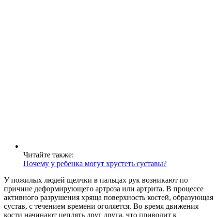
Читайте также:
Почему у ребенка могут хрустеть суставы?
У пожилых людей щелчки в пальцах рук возникают по
причине деформирующего артроза или артрита. В процессе
активного разрушения хряща поверхность костей, образующая
сустав, с течением времени оголяется. Во время движения
кости начинают цеплять друг друга, что приводит к