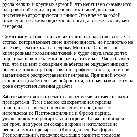
русла мелких и крупных артерий, что негативно сказывается
на кровоснабжении периферических тканей, которые
постепенно атрофируются и гниют. Это влечет за собой
появление незаживающих язв на ногах, а в тяжелых случаях –
гангрены.
Симптомом заболевания является постоянная боль в ногах и
стопах, которая меняет свою интенсивность, но полностью не
исчезает, чем похожа на неврому Мортона. Она вызвана
кислородным голоданием тканей и будет ощущаться до тех
пор, пока нервные клетки не начнут отмирать. Часто бывает
так, что пациент с сахарным диабетом не ощущает никаких
болей не только при образовании трофических язв, но и при
выраженном распространении гангрены. Причиной этому
становится диабетическая нейропатия, которая развивается на
фоне отсутствия лечения диабета.
Заболевание плохо отвечает на лечение медикаментозными
препаратами. Тем не менее консервативная терапия
проводится на всех стадиях лечения и предполагает
использование Пентоксифиллина и Фраксипарина,
улучшающих микроциркуляцию крови. Также необходим
контроль над уровнем сахара в крови и использование
реологических препаратов (Клопидогрел, Варфарин,
Реополиглюкин), предупреждающих развитие тромбоза