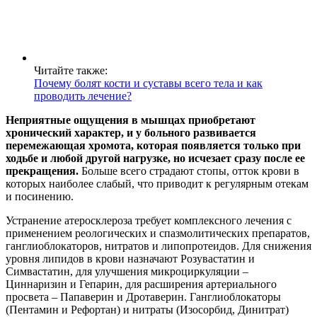
Читайте также:
Почему болят кости и суставы всего тела и как
проводить лечение?
Неприятные ощущения в мышцах приобретают
хронический характер, и у больного развивается
перемежающая хромота, которая появляется только при
ходьбе и любой другой нагрузке, но исчезает сразу после ее
прекращения.
Больше всего страдают стопы, отток крови в
которых наиболее слабый, что приводит к регулярным отекам
и посинению.
Устранение атеросклероза требует комплексного лечения с
применением реологических и спазмолитических препаратов,
ганглиоблокаторов, нитратов и липопротеидов. Для снижения
уровня липидов в крови назначают Розувастатин и
Симвастатин, для улучшения микроциркуляции –
Циннаризин и Гепарин, для расширения артериального
просвета – Папаверин и Дротаверин. Ганглиоблокаторы
(Пентамин и Рефортан) и нитраты (Изосорбид, Динитрат)