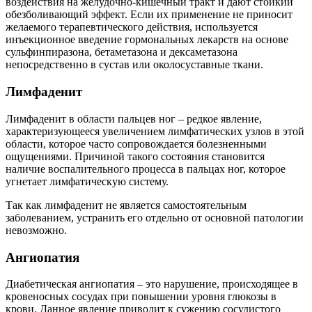
воздействия на желудочно-кишечный тракт и дают стойкий
обезболивающий эффект. Если их применение не приносит
желаемого терапевтического действия, используется
инъекционное введение гормональных лекарств на основе
сульфинпиразона, бетаметазона и дексаметазона
непосредственно в сустав или околосуставные ткани.
Лимфаденит
Лимфаденит в области пальцев ног – редкое явление,
характеризующееся увеличением лимфатических узлов в этой
области, которое часто сопровождается болезненными
ощущениями. Причиной такого состояния становится
наличие воспалительного процесса в пальцах ног, которое
угнетает лимфатическую систему.
Так как лимфаденит не является самостоятельным
заболеванием, устранить его отдельно от основной патологии
невозможно.
Ангиопатия
Диабетическая ангиопатия – это нарушение, происходящее в
кровеносных сосудах при повышении уровня глюкозы в
крови. Данное явление приводит к сужению сосудистого