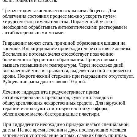
боли, тошнота и слабость.
Третья стадия заканчивается вскрытием абсцесса. Для
облегчения состояния процесс можно ускорить путем
хирургического вмешательства. Пораженный участок
необходимо обрабатывать антисептическими растворами и
антибактериальными мазями.
Гидраденит может стать причиной образования шишки на
копчике. Инфицирование происходит через потовые железы.
Воспаление потовых желез способствует появлению
болезненного бугристого образования. Процесс может
вызвать повышением температуры. Через несколько дней
воспаленный узел вскрывается, выделяется гной с примесью
крови. Некротический стержень при гидрадените отсутствует.
Рубцевание раны длится около 10 дней.
Лечение гидраденита предусматривает прием
антибактериальных препаратов, сульфаниламидов и
общеукрепляющих лекарственных средств. Для наружной
терапии используют спиртовую настойку софоры,
облепиховое масло, бактерицидные пластыри.
При гидрадените необходимо придерживаться специальной
диеты. На все время лечения и двух последующих месяцев
запрещается употребление острых, сладких блюд, приправ,