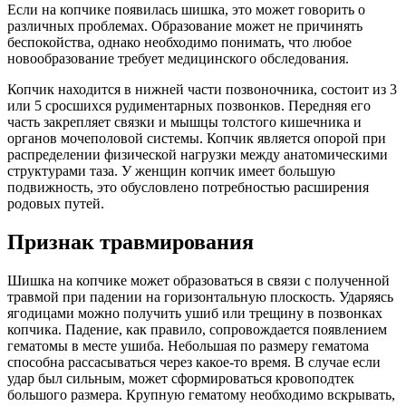
Если на копчике появилась шишка, это может говорить о
различных проблемах. Образование может не причинять
беспокойства, однако необходимо понимать, что любое
новообразование требует медицинского обследования.
Копчик находится в нижней части позвоночника, состоит из 3
или 5 сросшихся рудиментарных позвонков. Передняя его
часть закрепляет связки и мышцы толстого кишечника и
органов мочеполовой системы. Копчик является опорой при
распределении физической нагрузки между анатомическими
структурами таза. У женщин копчик имеет большую
подвижность, это обусловлено потребностью расширения
родовых путей.
Признак травмирования
Шишка на копчике может образоваться в связи с полученной
травмой при падении на горизонтальную плоскость. Ударяясь
ягодицами можно получить ушиб или трещину в позвонках
копчика. Падение, как правило, сопровождается появлением
гематомы в месте ушиба. Небольшая по размеру гематома
способна рассасываться через какое-то время. В случае если
удар был сильным, может сформироваться кровоподтек
большого размера. Крупную гематому необходимо вскрывать,