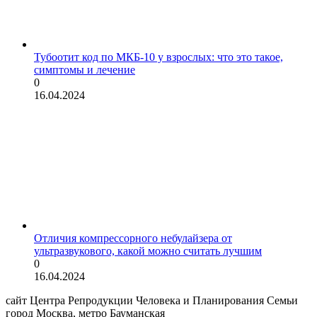
Тубоотит код по МКБ-10 у взрослых: что это такое,
симптомы и лечение
0
16.04.2024
Отличия компрессорного небулайзера от
ультразвукового, какой можно считать лучшим
0
16.04.2024
сайт Центра Репродукции Человека и Планирования Семьи
город Москва, метро Бауманская