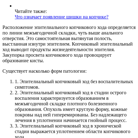
Читайте также:
Что означает появление шишки на копчике?
Расположение эпителиального копчикового хода определяется
по линии межъягодичной складки, чуть выше анального
отверстия. Это самостоятельная вытянутая полость,
выстланная изнутри эпителием. Копчиковый эпителиальный
ход выводит продукты жизнедеятельности эпителия.
Закупорка просвета копчикового хода провоцирует
образование кисты.
Существует насколько форм патологии:
1.
Эпителиальный копчиковый ход без воспалительных
симптомов.
2.
Эпителиальный копчиковый ход в стадии острого
воспаления характеризуется образованием в
межъягодичной складке плотного болезненного
образования. Опухоль имеет круглую форму, кожные
покровы над ней гиперемированы. Без надлежащего
лечения в уплотнении начинается гнойный процесс.
3.
Эпителиальный копчиковый ход в хронической
стадии выражается уплотнением области копчикового
хода.