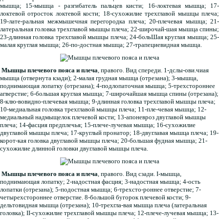
мышца; 15-мышца - разгибатель пальцев кисти; 16-локтевая мышца; 17-
локтевой отросток локтевой кости; 18-сухожилие трехглавой мышцы плеча;
19-лате-ральная межмышечная перегородка плеча; 20-плечевая мышца; 21-
латеральная головка трехглавой мышцы плеча; 22-широчай-шая мышца спины;
23-длинная головка трехглавой мышцы плеча; 24-больШая круглая мышца; 25-
малая круглая мышца; 26-по-достная мышца; 27-трапециевидная мышца.
Мышцы плечевого пояса и плеча
, правого. Вид спереди. 1-дслы-ови.чиая
мышца (отвернута кзади); 2-малая грудная мышца (отрезана); 3-мышца,
поднимающая лопатку (отрезана); 4-подлопаточная мышца; 5-трехстороннее
агверстие; 6-большая круглая мышца; 7-широчайшая мышца спины (отрезана);
8-клю-вовидно-плечевая мышца; 9-длинная головка трехглавой мышцы плеча;
10-медиальная головка трехглавой мышцы плеча; 11-пле-чевая мышца; 12-
медиальный надмыщелок плечевой кости; 13-апоневроз двуглавой мышцы
плеча; 14-фасция предплечья; 15-плече-лучевая мышца; 16-сухожилие
двуглавой мышцы плеча; 17-круглый пронатор; 18-двуглавая мышца плеча; 19-
корот-кая головка двуглавой мышцы плеча; 20-большая фудная мышца; 21-
сухожилие длинной головки двуглавой мышцы плеча.
Мышцы плечевого пояса и плеча
, правого. Вид сзади. I-мышца,
поднимающая лопатку; 2-надостная фасция; 3-надостная мышца; 4-ость
лопатки (отрезана); 5-подостная мышца; 6-трехсто-роннее отверстие; 7-
четырехстороннее отверстие. 8-большой бугорок плечевой кости; 9-
дельтовидная мышца (отрезана); 10-трехгла-вая мышца плеча (латеральная
головка); II-сухожилие трехглавой мышцы плеча; 12-плече-лучевая мышца; 13-