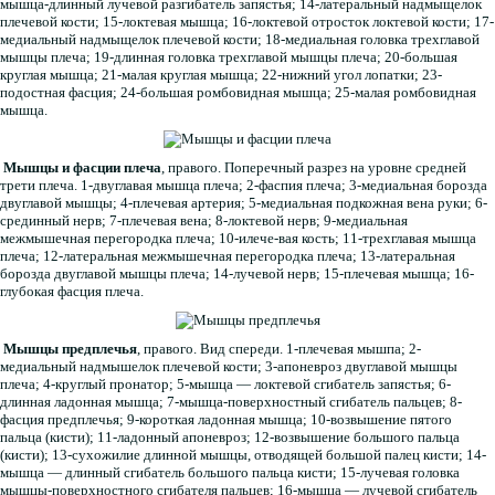
мышца-длинный лучевой разгибатель запястья; 14-латеральный надмыщелок
плечевой кости; 15-локтевая мышца; 16-локтевой отросток локтевой кости; 17-
медиальный надмыщелок плечевой кости; 18-медиальная головка трехглавой
мышцы плеча; 19-длинная головка трехглавой мышцы плеча; 20-большая
круглая мышца; 21-малая круглая мышца; 22-нижний угол лопатки; 23-
подостная фасция; 24-большая ромбовидная мышца; 25-малая ромбовидная
мышца.
Мышцы и фасции плеча
, правого. Поперечный разрез на уровне средней
трети плеча. 1-двуглавая мышца плеча; 2-фаспия плеча; 3-медиальная борозда
двуглавой мышцы; 4-плечевая артерия; 5-медиальная подкожная вена руки; 6-
срединный нерв; 7-плечевая вена; 8-локтевой нерв; 9-медиальная
межмышечная перегородка плеча; 10-илече-вая кость; 11-трехглавая мышца
плеча; 12-латеральная межмышечная перегородка плеча; 13-латеральная
борозда двуглавой мышцы плеча; 14-лучевой нерв; 15-плечевая мышца; 16-
глубокая фасция плеча.
Мышцы предплечья
, правого. Вид спереди. 1-плечевая мышпа; 2-
медиальный надмышелок плечевой кости; 3-апоневроз двуглавой мышцы
плеча; 4-круглый пронатор; 5-мышца — локтевой сгибатель запястья; 6-
длинная ладонная мышца; 7-мышца-поверхностный сгибатель пальцев; 8-
фасция предплечья; 9-короткая ладонная мышца; 10-возвышение пятого
пальца (кисти); 11-ладонный апоневроз; 12-возвышение большого пальца
(кисти); 13-сухожилие длинной мышцы, отводящей большой палец кисти; 14-
мышца — длинный сгибатель большого пальца кисти; 15-лучевая головка
мышцы-поверхностного сгибателя пальцев; 16-мышца — лучевой сгибатель