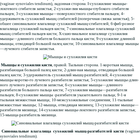
(vaginae synoviales tendinum), ладонная сторона. I-сухожилиие мышцы-
локтевого сгибателя запястья; 2-сухожи-лия мышцы-глубокого сгибателя
пальцев; 3-сухожилия мышцы—поверхностного сгибателя пальцев; 4-
удерживатель сухожилий мышц сгибателей (поперечная связка запястья); 5-
обшее синовиальное влагалище сухожилий мышц-сгибателей; 6-фиб-розное
влагалища сухожилий пальцев кисти; 7-синовиальные плагалища сухожилий
мышц сгибателей пальцев кисти; Х-сшю-виальное влагалище сухожилия
мышцы—длинного сгибателя большого пальца кисти; 9-сухожилие длинной
мышцы, отводящей большой палец кисти; 10-синовиальное влагалище мышцы
—лучевого сгибателя запястья.
Мышцы и сухожилия кисти
, правой. Тыльная сторона. 1-короткая мышца,
разгибающая большой палец кисти; 2-длин-ная мышца, отводящая большой
палец кисти; 3-удерживатель сухожилий мышц-разгибателей; 4-сухожилие
мышцы-коротко-го лучевого разгибатели запястья; 5-сухожилие мышцы-длин-
ного лучевого разгибателя запястья; 6-сухожилие мышцы—длинного
разгибателя большого пальца кисти; 7-сухожилия мышцы—разгибателя
пальцев; 8-сухожилие мышцы -разгибателя указательного пальца; 9-1-я
тыльная межкостная мышца; 10-межсухожильные соединения; 11-тыльные
межкостные мышцы; 12-мышца, отводящая мизинец; 13-сухожилие мышцы—
разгибателя мизинца; 14-сухожилие мышцы-локтевого разгибателя запястья;
15-мышца-разгибатель мизинца.
Синовиальные влагалища сухожилий мышц-разгибателей кисти
(vagina
synoviales tendinum).