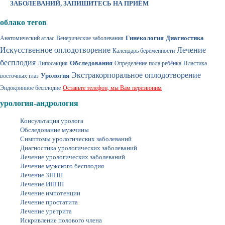
ЗАБОЛЕВАНИЙ, ЗАПИШИТЕСЬ НА ПРИЁМ
облако тегов
Гинекология
Диагностика
Анатомический атлас
Венерические заболевания
Искусственное оплодотворение
Лечение
Календарь беременности
бесплодия
Обследования
Липосакция
Определение пола ребёнка
Пластика
Экстракорпоральное оплодотворение
Урология
восточных глаз
Эндокринное бесплодие
Оставьте телефон, мы Вам перезвоним
урология-андрология
Консультация уролога
Обследование мужчины
Симптомы урологических заболеваний
Диагностика урологических заболеваний
Лечение урологических заболеваний
Лечение мужского бесплодия
Лечение ЗППП
Лечение ИППП
Лечение импотенции
Лечение простатита
Лечение уретрита
Искривление полового члена