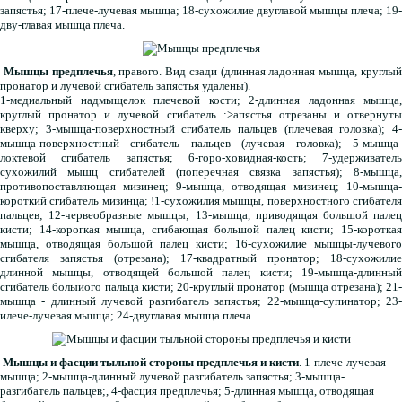
запястья; 17-плече-лучевая мышца; 18-сухожилие двуглавой мышцы плеча; 19-
дву-главая мышца плеча.
Мышцы предплечья
, правого. Вид сзади (длинная ладонная мышца, круглы
пронатор и лучевой сгибатель запястья удалены).
1-медиальный надмыщелок плечевой кости; 2-длинная ладонная мышца,
круглый пронатор и лучевой сгибатель :>апястья отрезаны и отвернуты
кверху; 3-мышца-поверхностный сгибатель пальцев (плечевая головка); 4-
мышца-поверхностный сгибатель пальцев (лучевая головка); 5-мышца-
локтевой сгибатель запястья; 6-горо-ховидная-кость; 7-удерживатель
сухожилий мышц сгибателей (поперечная связка запястья); 8-мышца,
противопоставляющая мизинец; 9-мышца, отводящая мизинец; 10-мышца-
короткий сгибатель мизинца; !1-сухожилия мышцы, поверхностного сгибателя
пальцев; 12-червеобразные мышцы; 13-мышца, приводящая большой палец
кисти; 14-корогкая мышца, сгибающая большой палец кисти; 15-короткая
мышца, отводящая большой палец кисти; 16-сухожилие мышцы-лучевого
сгибателя запястья (отрезана); 17-квадратный пронатор; 18-сухожилие
длинной мышцы, отводящей большой палец кисти; 19-мышца-длинный
сгибатель болыиого пальца кисти; 20-круглый пронатор (мышца отрезана); 21-
мышца - длинный лучевой разгибатель запястья; 22-мышца-супинатор; 23-
илече-лучевая мышца; 24-двуглавая мышца плеча.
Мышцы и фасции тыльной стороны предплечья и кисти
. 1-плече-лучевая
мышца; 2-мышца-длинный лучевой разгибатель запястья; 3-мышца-
разгибатель пальцев;, 4-фасция предплечья; 5-длинная мышца, отводящая