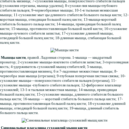
сгибатель мизинца; 7-сухожилия мышцы, поверхностного сгибателя пальцев
(сухожилия отрезаны, мышца удалена); 8-сухожи-лия мышцы-глубокого
сгибателя пальцев; 9-червеобразные мышцы; 10-1-я тыльная межкосшая
мышца; 11-сухожилие мыт цы-длинного сгибателя большого пальца кисти; 12-
короткая мышца, отводящая большой палец кисти; 13-мышца-короткий
сгибатель большого пальца кисти; 14-мышцы, приводящая большой палец
кисти; 15-мышца, противопоставляющая большой палей кисти; 16-сухожилие
мышцы-лучевого сгибателя запястья; 17-сухожилие длинной мышцы,
отводящей большой палец кисти; 18-длинная мышца, сгибающая большой
палец кисти.
Мышцы кисти
, правой. Ладонная сторона. 1-мышца — квадратный
пронатор; 2-сухожилие мышцы-локгевото сгибателя запястья; 3-гороховидная
кость; 4-удерживатель сухожилий мышц-сгибателей; 5-мышца,
противопоставляющая мизинец; 6 и 7-ладонные межкостные мышцы; 8-
червеобра зная мышца (отрезана); 9-глубокая поперечная пястная связка; 10-
сухожилие мышцы—поверхностного сгибателя пальцев (отрезана); 11-
сухожилие мышцы -глубокого сгибателя пальцев; 12-фиброзное влагалище
сухожилий; 13-1-я тыльная межкостная мышца; 14-мышца, приводящая
большой палец кисти; 15-сухожилие мышцы, длинного сгибателя большого
пальца кисти; 16-мышца — короткий сгибатель большого пальца кисти; 17-
мышца, противопоставляющая большой палец кисти; 18-сухожилие длинной
мышцы, отводящей большой палец кисти; 19-мышца, длинный сгибатель
большого пальца кисти.
Синовиальные влагалища сухожилий мышц кисти