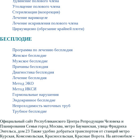
Удлинение полового члена
Утолщение полового члена
Стерилизация (вазорекция)
Лечение варикоцеле
Лечение искривления полового члена
Циркумцизио (обрезание крайней плоти)
БЕСПЛОДИЕ
Программа по лечению бесплодия
Женское бесплодие
Мужское бесплодие
Причины бесплодия
Диагностика бесплодия
Лечение бесплодия
Метод ЭКО
Метод ИКСИ
Гормональные нарушения
Эндокринное бесплодие
Непроходимость маточных труб
Трубное бесплодие
Официальный сайт Республиканского Центра Репродукции Человека и
Планирования Семьи город Москва, метро Бауманская, улица Фридриха
Энгельса, дом 23 Также удобно добраться транспортом от станций метро
Курская, Комсомольская, Красносельская, Красные Ворота. На автомобиле -