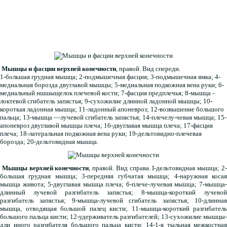
Мышцы и фасции верхней конечности
, правой. Вид спереди.
1-большая грудная мышца; 2-подмышечная фасция; 3-подмышечная ямка; 4-
медиальная борозда двуглавой мышцы; 5-медиальная подкожная вена руки; 6-
медиальный ншшыщелок плечевой кости; 7-фасция предплечья; 8-мышца -
локтевой сгибатель запястья; 9-сухожилие длинной ладонной мышцы; 10-
короткая ладонная мышца; 11-ладонный апоневроз; 12-возвышение большого
пальца; 13-мышца —лучевой сгибатель запястья; 14-плечелу-чевая мышца; 15-
апоневроз двуглавой мышцы плеча; 16-двуглавая мышца плеча; 17-фасция
плеча; 18-латеральная подкожная вена руки; 19-дельтовидно-плечевая
борозда; 20-дельтовидная мышца.
Мышцы верхней конечности
, правой. Вид справа. I-дельтовидная мышца; 2
большая грудная мышца; 3-передняя губчатая мышца; 4-наружная косая
мышца живота; 5-двуглавая мышца плеча; 6-плече-лучевая мышца; 7-мышца-
длинный лучевой разгибатель запястья; 8-мышца-короткий лучевой
разгибатель запястья; 9-мышца-лучевой сгибатель запястья; 10-длинная
мышца, отводящая большой палец кисти; 11-мышца-короткий разгибатель
большого пальца кисти; 12-удерживатель разгибателей; 13-сухожилие мышцы-
дли иного разгибателя большого пальца кисти; 14-1-я тыльная межкостная