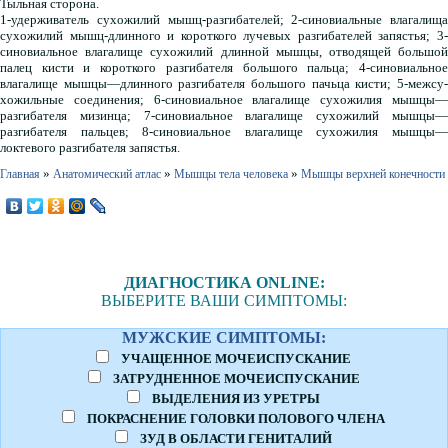
Тыльная сторона.
1-удерживатель сухожилий мышц-разгибателей; 2-синовиальные влагалища
сухожилий мышц-длинного и короткого лучевых разгибателей запястья; 3-
синовиальное влагалище сухожилий длинной мышцы, отводящей большой
палец кисти и короткого разгибателя большого пальца; 4-синовиальное
влагалище мышцы—длинного разгибателя большого пачьца кисти; 5-межсу-
хожильные соединения; 6-синовиальное влагалище сухожилия мышцы—
разгибателя мизинца; 7-синовиальное влагалище сухожилий мышцы—
разгибателя пальцев; 8-синовиальное влагалище сухожилия мышцы—
локтевого разгибателя запястья.
»
»
»
Главная
Анатомический атлас
Мышцы тела человека
Мышцы верхней конечности
ДИАГНОСТИКА ONLINE:
ВЫБЕРИТЕ ВАШИ СИМПТОМЫ:
МУЖСКИЕ СИМПТОМЫ:
УЧАЩЕННОЕ МОЧЕИСПУСКАНИЕ
ЗАТРУДНЕННОЕ МОЧЕИСПУСКАНИЕ
ВЫДЕЛЕНИЯ ИЗ УРЕТРЫ
ПОКРАСНЕНИЕ ГОЛОВКИ ПОЛОВОГО ЧЛЕНА
ЗУД В ОБЛАСТИ ГЕНИТАЛИЙ