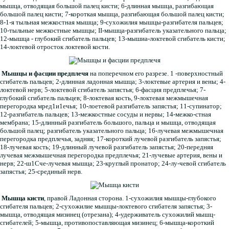
мышца, отводящая большой палец кисти; 6-длинная мышца, разгибающая
большой палец кисти; 7-короткая мышца, разгибающая большой палец кисти;
8-1-я тыльная межкостная мышца; 9-сухожилия мышцы-разгибателя пальцев;
10-тыльные межкостные мышцы; II-мышца-разгибатель указательного пальца;
12-мышца - глубокий сгибатель пальцев; 13-мышиа-локтевой сгибатель кисти;
14-локтевой отросток локтевой кости.
Мышцы и фасции предплечя
на поперечном его разрезе. 1 -поверхностный
сгибатель пальцев; 2-длинная ладонная мышца; 3-локтевые артерия и вены; 4-
локтевой нерв; 5-локтевой сгибатель запястья; 6-фасция предплечья; 7-
глубокий сгибатель пальцев; 8-локтевая кость, 9-локтевая межмышечная
перегородка мред1и1ечья; 10-лоетевой разгибатель запястья; 11-супинатор;
12-разгибатель пальцев; 13-межкостные сосуды и нервы; 14-межко-стная
мембрана; 15-длинный разгибатель большого, пальца и мышца, отводящая
большой палец; разгибатель указательного пальца; 16-лучевая межмышечная
перегородка предплечья, задняя; 17-короткий лучевой разгибатель запястья;
18-лучевая кость; 19-длинный лучевой разгибатель запястья; 20-передняя
лучевая межмышечная перегородка предплечья; 21-лучевые артерия, вены и
нерв; 22-ш1Сче-лучевая мышца; 23-круглый пронатор; 24-лу-чевой сгибатель
запястья; 25-срединый нерв.
Мышца кисти
, правой Ладонная сторона. 1-сухожилия мышцы-глубокого
сгибателя пальцев; 2-сухожилие мышцы-локтевого сгибателя запястья; 3-
мышца, отводящая мизинец (отрезана); 4-удерживатель сухожилий мышц-
сгибателей; 5-мышца, противопоставляющая мизинец; 6-мышца-короткий