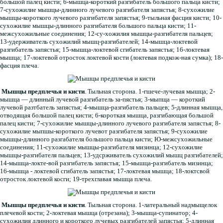
большой палец кисти; 6-мышца-короткий разгибатель большого пальца кисти;
7-сухожилие мышцы-длинного лучевого разгибателя запястья; 8-сухожилие
мышцы-короткого лучевого разгибателя запястья; 9-тыльная фасция кисти; 10-
сухожилие мышцы-длинного разгибателя большого пальца кисти; 11-
межсухожильные соединения; 12-су-хожилия мышцы-разгибателя пальцев;
13-удерживатель сухожилий мышц-разгибателей; 14-мышца-локтевой
разгибатель запястья; 15-мышца-локтевой сгибатель запястья; 16-локтевая
мышца; 17-локтевой отросток локтевой кости (локтевая подкож-ная сумка); 18-
фасция плеча.
Мышцы предплечья и кисти
. Тыльная сторона. 1-гшече-лучевая мышца; 2-
мышца — длинный лучевой разгибатель за-пястья; 3-мыпща — короткий
лучевой разтбатель запястья; 4-мышца-разгибатель пальцев; 5-длинная мышца,
отводящая большой палец кисти; 6-короткая мышца, разгибающая большой
палец кисти; 7-сухожилие мышцы-длинного лучевого разгибателя запястья; 8-
сухожилие мыпшы-короткого лучевот разгибателя запястья; 9-сухожилие
мышцы-длинного разгабателя большого пальца кисти; Ю-межсухожильные
соединения; 11-сухожилие мышцы-разгибателя мизинца; 12-сухожилие
мышцы-разгибателя пальцев; 13-удсрживатель сухожилий мышц разгибателей;
14-мышца-локте-вой разгибатель запястья; 15-мышца-разгибатель мизинца;
16-мышца - локтевой сгибатель запястья; 17-локтевая мышца; 18-локтсвой
отросток локтевой косги; 19-трехглавая мышца плеча.
Мышцы предплечья и кисти
. Тыльная сторона. 1-латеральный надмыщелок
плечевой кости; 2-локтевая мышца (отрезана); 3-мышца-супинатор; 4-
сухожилия длинного и короткого лучевых разгибателей запястья; 5-длинная