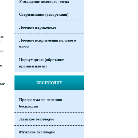
Утолщение полового члена
Стерилизация (вазорекция)
Лечение варикоцеле
ие
Лечение искривления полового
в
члена
ие,
Циркумцизио (обрезание
ых
крайней плоти)
БЕСПЛОДИЕ
чае
Программа по лечению
бесплодия
Женское бесплодие
Мужское бесплодие