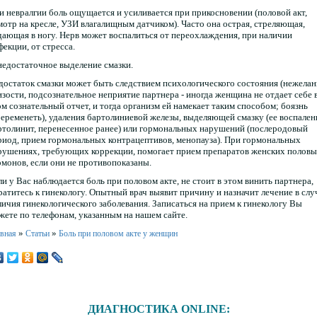
и невралгии боль ощущается и усиливается при прикосновении (половой акт,
мотр на кресле, УЗИ влагалищным датчиком). Часто она острая, стреляющая,
дающая в ногу. Нерв может воспалиться от переохлаждения, при наличии
фекции, от стресса.
 недостаточное выделение смазки.
достаток смазки может быть следствием психологического состояния (нежелан
изости, подсознательное неприятие партнера - иногда женщина не отдает себе 
ом сознательный отчет, и тогда организм ей намекает таким способом; боязнь
беременеть), удаления бартолиниевой железы, выделяющей смазку (ее воспален
ртолинит, перенесенное ранее) или гормональных нарушений (послеродовый
риод, прием гормональных контрацептивов, менопауза). При гормональных
рушениях, требующих коррекции, помогает прием препаратов женских полов
рмонов, если они не противопоказаны.
ли у Вас наблюдается боль при половом акте, не стоит в этом винить партнера,
ратитесь к гинекологу. Опытный врач выявит причину и назначит лечение в слу
личия гинекологического заболевания. Записаться на прием к гинекологу Вы
жете по телефонам, указанным на нашем сайте.
»
»
авная
Статьи
Боль при половом акте у женщин
ДИАГНОСТИКА ONLINE: