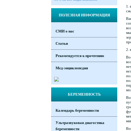
1.
сж
ПОЛЕЗНАЯ ИНФОРМАЦИЯ
Ва
со
во
СМИ о нас
мы
зе
пр
Статьи
2.
Рекомендуется к прочтению
Во
во
не
Мед-энциклопедия
не
по
по
па
мо
БЕРЕМЕННОСТЬ
Во
пу
гр
Календарь беременности
фу
ме
ми
Ультразвуковая диагостика
Во
беременности