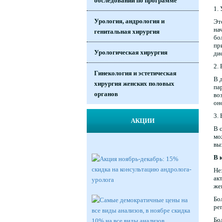
обследований по программе
1.
Урология, андрология и
Эт
на
генитальная хирургия
бо
пр
Урологическая хирургия
ди
2.
Гинекология и эстетическая
В 
хирургия женских половых
па
органов
во
он
3.
АКЦИИ
В 
мо
вы
В 
Не
ак
же
Бо
ре
Бо