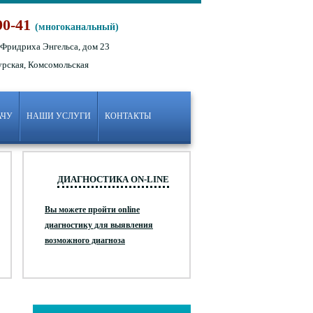
90-41
(многоканальный)
 Фридриха Энгельса, дом 23
урская, Комсомольская
АЧУ
НАШИ УСЛУГИ
КОНТАКТЫ
ДИАГНОСТИКА ON-LINE
Вы можете пройти online
диагностику для выявления
возможного диагноза