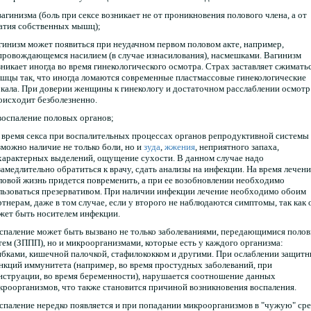
 вагинизма (боль при сексе возникает не от проникновения полового члена, а от
атия собственных мышц);
гинизм может появиться при неудачном первом половом акте, например,
провождающемся насилием (в случае изнасилования), насмешками. Вагинизм
зникает иногда во время гинекологического осмотра. Страх заставляет сжимать
шцы так, что иногда ломаются современные пластмассовые гинекологические
ркала. При доверии женщины к гинекологу и достаточном расслаблении осмотр
оисходит безболезненно.
 воспаление половых органов;
 время секса при воспалительных процессах органов репродуктивной системы
зможно наличие не только боли, но и
зуда
,
жжения
, неприятного запаха,
характерных выделений, ощущение сухости. В данном случае надо
замедлительно обратиться к врачу, сдать анализы на инфекции. На время лечени
ловой жизнь придется повременить, а при ее возобновлении необходимо
льзоваться презервативом. При наличии инфекции лечение необходимо обоим
ртнерам, даже в том случае, если у второго не наблюдаются симптомы, так как 
жет быть носителем инфекции.
спаление может быть вызвано не только заболеваниями, передающимися поло
тем (ЗППП), но и микроорганизмами, которые есть у каждого организма:
ибками, кишечной палочкой, стафилококком и другими. При ослаблении защит
нкций иммунитета (например, во время простудных заболеваний, при
нструации, во время беременности), нарушается соотношение данных
кроорганизмов, что также становится причиной возникновения воспаления.
спаление нередко появляется и при попадании микроорганизмов в "чужую" ср