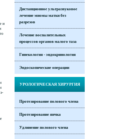
Дистанционное ультразвуковое
лечение миомы матки без
разрезов
е и
и
то
Лечение воспалительных
процессов органов малого таза
Гинекология - эндокринология
Эндоскопические операции
и
УРОЛОГИЧЕСКАЯ ХИРУРГИЯ
и
з-
Протезирование полового члена
Протезирование яичка
е
Удлинение полового члена