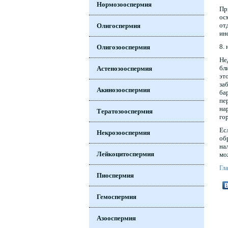
Нормозооспермия
Пр
ос
от
Олигоспермия
ин
8.
Олигозооспермия
Не
бл
Астенозооспермия
эт
за
Акинозооспермия
ба
пе
на
Тератозооспермия
го
Ес
Некрозооспермия
об
на
Лейкоцитоспермия
мо
Гл
Пиоспермия
Гемоспермия
Азооспермия