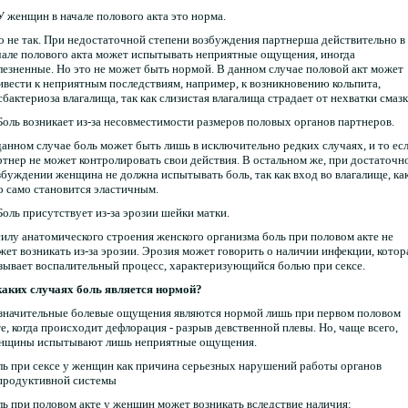
 У женщин в начале полового акта это норма.
о не так. При недостаточной степени возбуждения партнерша действительно в
чале полового акта может испытывать неприятные ощущения, иногда
лезненные. Но это не может быть нормой. В данном случае половой акт может
ивести к неприятным последствиям, например, к возникновению кольпита,
сбактериоза влагалища, так как слизистая влагалища страдает от нехватки смазк
 Боль возникает из-за несовместимости размеров половых органов партнеров.
данном случае боль может быть лишь в исключительно редких случаях, и то ес
ртнер не может контролировать свои действия. В остальном же, при достаточн
збуждении женщина не должна испытывать боль, так как вход во влагалище, как
о само становится эластичным.
 Боль присутствует из-за эрозии шейки матки.
силу анатомического строения женского организма боль при половом акте не
жет возникать из-за эрозии. Эрозия может говорить о наличии инфекции, котор
зывает воспалительный процесс, характеризующийся болью при сексе.
каких случаях боль является нормой?
значительные болевые ощущения являются нормой лишь при первом половом
те, когда происходит дефлорация - разрыв девственной плевы. Но, чаще всего,
нщины испытывают лишь неприятные ощущения.
ль при сексе у женщин как причина серьезных нарушений работы органов
продуктивной системы
ль при половом акте у женщин может возникать вследствие наличия: