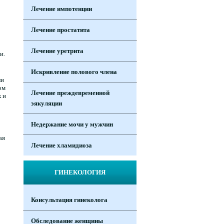
Лечение импотенции
Лечение простатита
Лечение уретрита
и.
Искривление полового члена
ли
ом
Лечение преждевременной
 и
эякуляции
Недержание мочи у мужчин
ая
Лечение хламидиоза
ГИНЕКОЛОГИЯ
Консультация гинеколога
Обследование женщины