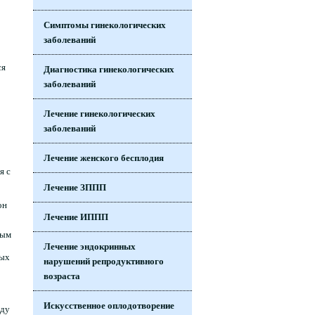
Симптомы гинекологических
заболеваний
ся
Диагностика гинекологических
заболеваний
Лечение гинекологических
заболеваний
Лечение женского бесплодия
я с
Лечение ЗППП
он
Лечение ИППП
вым
Лечение эндокринных
ных
нарушений репродуктивного
возраста
Искусственное оплодотворение
еду