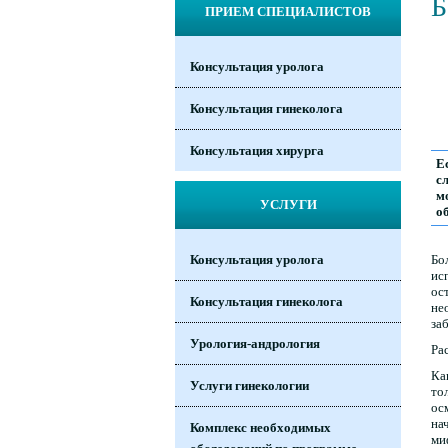
Б
ПРИЕМ СПЕЦИАЛИСТОВ
Консультация уролога
Консультация гинеколога
Консультация хирурга
Е
с
м
УСЛУГИ
о
Бо
Консультация уролога
ис
ос
Консультация гинеколога
не
за
Урология-андрология
Ра
Ка
Услуги гинекологии
то
ос
на
Комплекс необходимых
ми