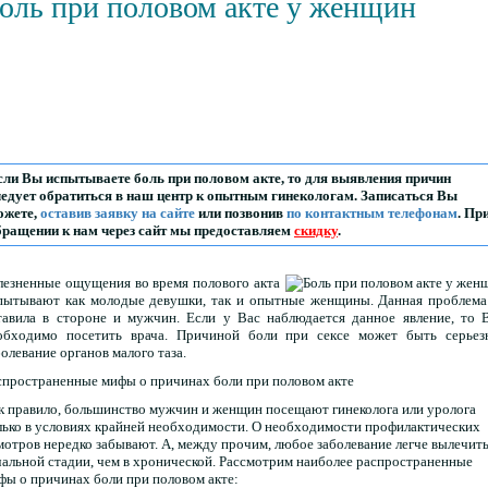
оль при половом акте у женщин
сли Вы испытываете боль при половом акте, то для выявления причин
ледует обратиться в наш центр к опытным гинекологам. Записаться Вы
ожете,
оставив заявку на сайте
или позвонив
по контактным телефонам
. Пр
бращении к нам через сайт мы предоставляем
скидку
.
лезненные ощущения во время полового акта
пытывают как молодые девушки, так и опытные женщины. Данная проблема
тавила в стороне и мужчин. Если у Вас наблюдается данное явление, то 
обходимо посетить врача. Причиной боли при сексе может быть серьез
болевание органов малого таза.
спространенные мифы о причинах боли при половом акте
к правило, большинство мужчин и женщин посещают гинеколога или уролога
лько в условиях крайней необходимости. О необходимости профилактических
мотров нередко забывают. А, между прочим, любое заболевание легче вылечить
чальной стадии, чем в хронической. Рассмотрим наиболее распространенные
фы о причинах боли при половом акте: