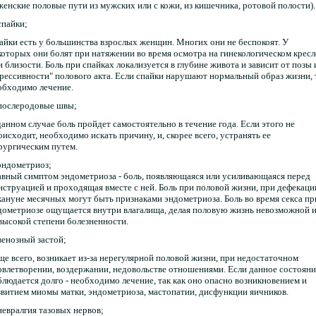
 женские половые пути из мужских или с кожи, из кишечника, ротовой полости).
спайки;
айки есть у большинства взрослых женщин. Многих они не беспокоят. У
которых они болят при натяжении во время осмотра на гинекологическом кресл
и близости. Боль при спайках локализуется в глубине живота и зависит от позы 
грессивности" полового акта. Если спайки нарушают нормальный образ жизни, 
обходимо лечение.
 послеродовые швы;
данном случае боль пройдет самостоятельно в течение года. Если этого не
оисходит, необходимо искать причину, и, скорее всего, устранять ее
рургическим путем.
 эндометриоз;
авный симптом эндометриоза - боль, появляющаяся или усиливающаяся перед
нструацией и проходящая вместе с ней. Боль при половой жизни, при дефекаци
кануне месячных могут быть признаками эндометриоза. Боль во время секса пр
дометриозе ощущается внутри влагалища, делая половую жизнь невозможной и
 высокой степени болезненности.
 венозный застой;
ще всего, возникает из-за нерегулярной половой жизни, при недостаточном
овлетворении, воздержании, недовольстве отношениями. Если данное состояни
блюдается долго - необходимо лечение, так как оно опасно возникновением и
звитием миомы матки, эндометриоза, мастопатии, дисфункции яичников.
 невралгия тазовых нервов;