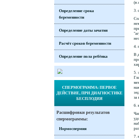
(в
3. 
Определение срока
беременности
Сп
не
пр
Определение даты зачатия
"а
не
Расчёт сроков беременности
4.
В 
Определение пола ребёнка
пр
хи
5.
Гл
ме
на
СПЕРМОГРАММА: ПЕРВОЕ
эн
ДЕЙСТВИЕ, ПРИ ДИАГНОСТИКЕ
за
БЕСПЛОДИЯ
6.
Расшифровки результатов
Ча
уд
спермограммы:
на
ра
Нормоспермия
7.