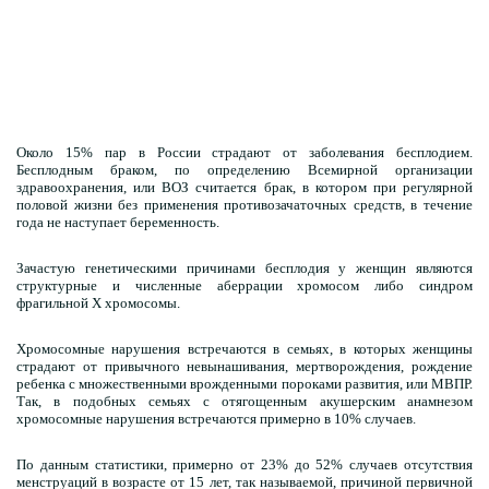
Около 15% пар в России страдают от заболевания бесплодием.
Бесплодным браком, по определению Всемирной организации
здравоохранения, или ВОЗ считается брак, в котором при регулярной
половой жизни без применения противозачаточных средств, в течение
года не наступает беременность.
Зачастую генетическими причинами бесплодия у женщин являются
структурные и численные аберрации хромосом либо синдром
фрагильной X хромосомы.
Хромосомные нарушения встречаются в семьях, в которых женщины
страдают от привычного невынашивания, мертворождения, рождение
ребенка с множественными врожденными пороками развития, или МВПР.
Так, в подобных семьях с отягощенным акушерским анамнезом
хромосомные нарушения встречаются примерно в 10% случаев.
По данным статистики, примерно от 23% до 52% случаев отсутствия
менструаций в возрасте от 15 лет, так называемой, причиной первичной