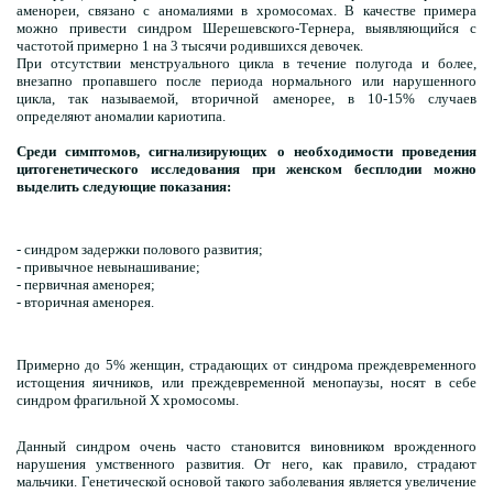
аменореи, связано с аномалиями в хромосомах. В качестве примера
можно привести синдром Шерешевского-Тернера, выявляющийся с
частотой примерно 1 на 3 тысячи родившихся девочек.
При отсутствии менструального цикла в течение полугода и более,
внезапно пропавшего после периода нормального или нарушенного
цикла, так называемой, вторичной аменорее, в 10-15% случаев
определяют аномалии кариотипа.
Среди симптомов, сигнализирующих о необходимости проведения
цитогенетического исследования при женском бесплодии можно
выделить следующие показания:
- синдром задержки полового развития;
- привычное невынашивание;
- первичная аменорея;
- вторичная аменорея.
Примерно до 5% женщин, страдающих от синдрома преждевременного
истощения яичников, или преждевременной менопаузы, носят в себе
синдром фрагильной X хромосомы.
Данный синдром очень часто становится виновником врожденного
нарушения умственного развития. От него, как правило, страдают
мальчики. Генетической основой такого заболевания является увеличение