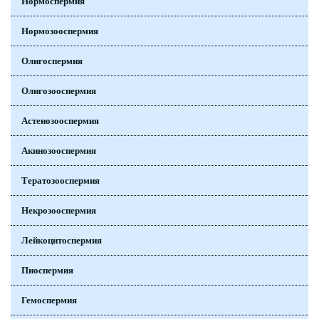
Нормоспермия
Нормозооспермия
Олигоспермия
Олигозооспермия
Астенозооспермия
Акинозооспермия
Тератозооспермия
Некрозооспермия
Лейкоцитоспермия
Пиоспермия
Гемоспермия