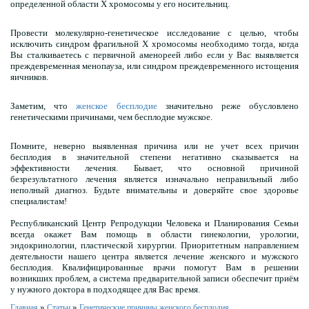
определенной области X хромосомы у его носительниц.
Провести молекулярно-генетическое исследование с целью, чтобы
исключить синдром фрагильной X хромосомы необходимо тогда, когда
Вы сталкиваетесь с первичной аменореей либо если у Вас выявляется
преждевременная менопауза, или синдром преждевременного истощения
яичников.
Заметим, что
женское бесплодие
значительно реже обусловлено
генетическими причинами, чем бесплодие мужское.
Помните, неверно выявленная причина или не учет всех причин
бесплодия в значительной степени негативно сказывается на
эффективности лечения. Бывает, что основной причиной
безрезультатного лечения является изначально неправильный либо
неполный диагноз. Будьте внимательны и доверяйте свое здоровье
специалистам!
Республиканский Центр Репродукции Человека и Планирования Семьи
всегда окажет Вам помощь в области гинекологии, урологии,
эндокринологии, пластической хирургии. Приоритетным направлением
деятельности нашего центра является лечение женского и мужского
бесплодия. Квалифицированные врачи помогут Вам в решении
возникших проблем, а система предварительной записи обеспечит приём
у нужного доктора в подходящее для Вас время.
»
»
Главная
Статьи
Генетические причины женского бесплодия