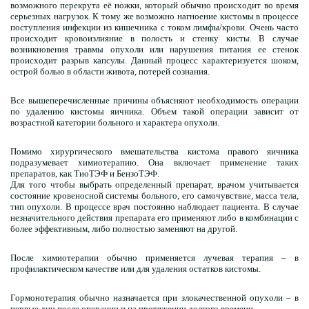
возможного перекрута её ножки, который обычно происходит во время
серьезных нагрузок. К тому же возможно нагноение кистомы в процессе
поступления инфекции из кишечника с током лимфы/крови. Очень часто
происходит кровоизлияние в полость и стенку кисты. В случае
возникновения травмы опухоли или нарушения питания ее стенок
происходит разрыв капсулы. Данный процесс характеризуется шоком,
острой болью в области живота, потерей сознания.
Все вышеперечисленные причины объясняют необходимость операции
по удалению кистомы яичника. Объем такой операции зависит от
возрастной категории больного и характера опухоли.
Помимо хирургического вмешательства кистома правого яичника
подразумевает химиотерапию. Она включает применение таких
препаратов, как ТиоТЭФ и БензоТЭФ.
Для того чтобы выбрать определенный препарат, врачом учитывается
состояние кровеносной системы больного, его самочувствие, масса тела,
тип опухоли. В процессе врач постоянно наблюдает пациента. В случае
незначительного действия препарата его применяют либо в комбинации с
более эффективным, либо полностью заменяют на другой.
После химиотерапии обычно применяется лучевая терапия – в
профилактическом качестве или для удаления остатков кистомы.
Гормонотерапия обычно назначается при злокачественной опухоли – в
первые дни после операции и на протяжении долгого времени.