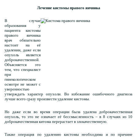
Лечение кистомы правого яичника
В случае
образования у
пациента кистомы
правого яичника
врач обязательно
настоит на её
удалении, даже если
опухоль является
доброкачественной.
Объясняется это
тем, что специалист
при
гинекологическом
осмотре не может с
уверенностью
утверждать характер опухоли. Во избежание ошибочного диагноза
лучше всего сразу произвести удаление кистомы.
Но даже если во время операции была удалена доброкачественная
опухоль, то это не означает её бессмысленность – в 8 случаях из 10
доброкачественная китома перерастает в злокачественную.
Также операция по удалению кистомы необходима и по причине