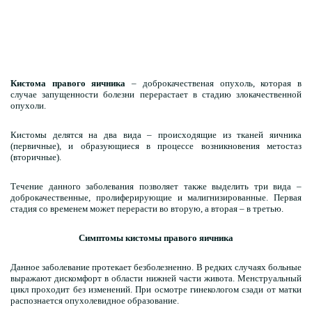
Кистома правого яичника
– доброкачественая опухоль, которая в
случае запущенности болезни перерастает в стадию злокачественной
опухоли.
Кистомы делятся на два вида – происходящие из тканей яичника
(первичные), и образующиеся в процессе возникновения метостаз
(вторичные).
Течение данного заболевания позволяет также выделить три вида –
доброкачественные, пролиферирующие и малигнизированные. Первая
стадия со временем может перерасти во вторую, а вторая – в третью.
Симптомы кистомы правого яичника
Данное заболевание протекает безболезненно. В редких случаях больные
выражают дискомфорт в области нижней части живота. Менструальный
цикл проходит без изменений. При осмотре гинекологом сзади от матки
распознается опухолевидное образование.