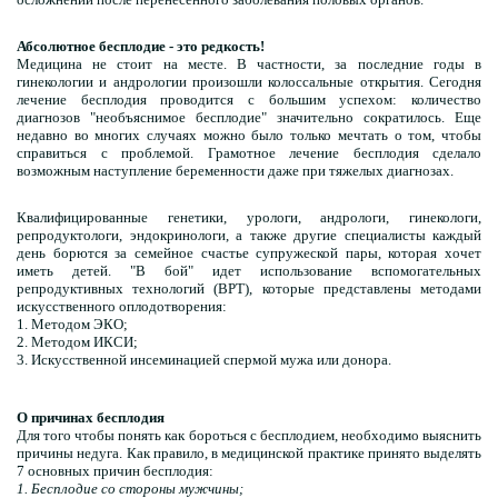
Абсолютное бесплодие - это редкость!
Медицина не стоит на месте. В частности, за последние годы в
гинекологии и андрологии произошли колоссальные открытия. Сегодня
лечение бесплодия проводится с большим успехом: количество
диагнозов "необъяснимое бесплодие" значительно сократилось. Еще
недавно во многих случаях можно было только мечтать о том, чтобы
справиться с проблемой. Грамотное лечение бесплодия сделало
возможным наступление беременности даже при тяжелых диагнозах.
Квалифицированные генетики, урологи, андрологи, гинекологи,
репродуктологи, эндокринологи, а также другие специалисты каждый
день борются за семейное счастье супружеской пары, которая хочет
иметь детей. "В бой" идет использование вспомогательных
репродуктивных технологий (ВРТ), которые представлены методами
искусственного оплодотворения:
1. Методом ЭКО;
2. Методом ИКСИ;
3. Искусственной инсеминацией спермой мужа или донора.
О причинах бесплодия
Для того чтобы понять как бороться с бесплодием, необходимо выяснить
причины недуга. Как правило, в медицинской практике принято выделять
7 основных причин бесплодия:
1. Бесплодие со стороны мужчины;