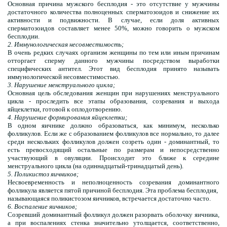
Основная причина мужского бесплодия - это отсутствие у мужчины
достаточного количества полноценных сперматозоидов и снижение их
активности и подвижности. В случае, если доля активных
сперматозоидов составляет менее 50%, можно говорить о мужском
бесплодии.
2. Иммунологическая несовместимость;
В очень редких случаях организм женщины по тем или иным причинам
отторгает сперму данного мужчины посредством выработки
специфических антител. Этот вид бесплодия принято называть
иммунологической несовместимостью.
3. Нарушение менструального цикла;
Основная цель обследования женщин при нарушениях менструального
цикла - проследить все этапы образования, созревания и выхода
яйцеклетки, готовой к оплодотворению.
4. Нарушение формирования яйцеклетки;
В одном яичнике должно образоваться, как минимум, несколько
фолликулов. Если же с образованием фолликулов все нормально, то далее
среди нескольких фолликулов должен созреть один - доминантный, то
есть превосходящий остальные по размерам и непосредственно
участвующий в овуляции. Происходит это ближе к середине
менструального цикла (на одиннадцатый-тринадцатый день).
5. Поликистоз яичников;
Несвоевременность и неполноценность созревания доминантного
фолликула является пятой причиной бесплодия. Эта проблема бесплодия,
называющаяся поликистозом яичников, встречается достаточно часто.
6. Воспаление яичников;
Созревший доминантный фолликул должен разорвать оболочку яичника,
а при воспалениях стенка значительно утолщается, соответственно,