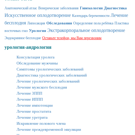
Гинекология
Диагностика
Анатомический атлас
Венерические заболевания
Искусственное оплодотворение
Лечение
Календарь беременности
бесплодия
Обследования
Липосакция
Определение пола ребёнка
Пластика
Экстракорпоральное оплодотворение
Урология
восточных глаз
Эндокринное бесплодие
Оставьте телефон, мы Вам перезвоним
урология-андрология
Консультация уролога
Обследование мужчины
Симптомы урологических заболеваний
Диагностика урологических заболеваний
Лечение урологических заболеваний
Лечение мужского бесплодия
Лечение ЗППП
Лечение ИППП
Лечение импотенции
Лечение простатита
Лечение уретрита
Искривление полового члена
Лечение преждевременной эякуляции