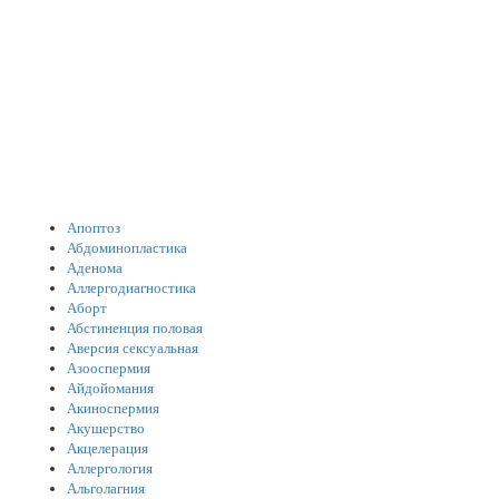
Апоптоз
Абдоминопластика
Аденома
Аллергодиагностика
Aборт
Абстиненция половая
Аверсия сексуальная
Азооспермия
Айдойомания
Акиноспермия
Акушерство
Акцелерация
Аллергология
Альголагния