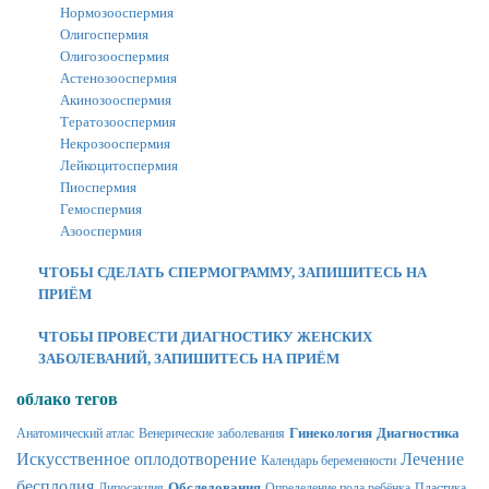
Нормозооспермия
Олигоспермия
Олигозооспермия
Астенозооспермия
Акинозооспермия
Тератозооспермия
Некрозооспермия
Лейкоцитоспермия
Пиоспермия
Гемоспермия
Азооспермия
ЧТОБЫ СДЕЛАТЬ СПЕРМОГРАММУ, ЗАПИШИТЕСЬ НА
ПРИЁМ
ЧТОБЫ ПРОВЕСТИ ДИАГНОСТИКУ ЖЕНСКИХ
ЗАБОЛЕВАНИЙ, ЗАПИШИТЕСЬ НА ПРИЁМ
облако тегов
Гинекология
Диагностика
Анатомический атлас
Венерические заболевания
Искусственное оплодотворение
Лечение
Календарь беременности
бесплодия
Обследования
Липосакция
Определение пола ребёнка
Пластика