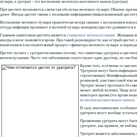
пузыря, а уретрит - это воспаление мочеиспускательного канала (уретры).
При цистите воспаляется слизистая оболочка мочевого пузыря. Обычно причин
далее. Иногда цистит связан с половыми инфекциями (микоплазменный цистит)
Воспаление мочевого пузыря практически всегда связано с воспалением влага
оттуда инфекция проникает в мочевой пузырь женщины (цистит развивается в 
Главным симптомом цистита является
учащенное мочеиспускание
. Женщина в
иногда в моче появляется кровь. При такой разновидности, как острый цисти
вовлечением в воспалительный процесс сфинктера мочевого пузыря и период
Цистит путают с уретритом именно потому, что симптомы уретрита и цистита 
мочеиспускании. Часто эти заболевания сопутствуют одно другому, но так быв
Кроме того, в отличие от цисти
Уретриты могут быть инфекцион
стрептококки). Неинфекционный 
резиновой, пластмассовой или м
Уретрит может протекать без яв
может любой человек. Чаще всег
некоторое время (это время наз
из мочеиспускательного канала
.
В силу анатомических особенно
уретрита могут вообще остатьс
Проявления уретрита могут быт
уретрите, как правило, не наблю
Уретрит является заболеванием,