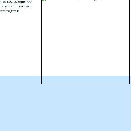
, то воспаление или
и могут сами стать
 приводит к