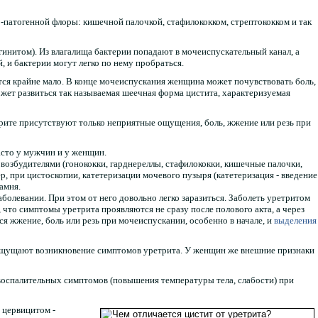
-патогенной флоры: кишечной палочкой, стафилококком, стрептококком и так
инитом). Из влагалища бактерии попадают в мочеиспускательный канал, а
 и бактерии могут легко по нему пробраться.
тся крайне мало. В конце мочеиспускания женщина может почувствовать боль,
ожет развиться так называемая шеечная форма цистита, характеризуемая
трите присутствуют только неприятные ощущения, боль, жжение или резь при
асто у мужчин и у женщин.
збудителями (гонококки, гарднереллы, стафилококки, кишечные палочки,
р, при цистоскопии, катетеризации мочевого пузыря (катетеризация - введение
амня.
болевании. При этом от него довольно легко заразиться. Заболеть уретритом
 что симптомы уретрита проявляются не сразу после полового акта, а через
 жжение, боль или резь при мочеиспускании, особенно в начале, и
выделения
 ощущают возникновение симптомов уретрита. У женщин же внешние признаки
воспалительных симптомов (повышения температуры тела, слабости) при
 цервицитом -