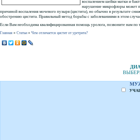
воспалением шейки матки и бакт
нарушение микрофлоры может пе
причиной воспаления мочевого пузыря (цистита), но обычно в результате сни
обострению цистита. Правильный метод борьбы с заболеваниями в этом случа
Если Вам необходима квалифицированная помощь уролога, позвоните нам по те
»
»
Главная
Статьи
Чем отличается цистит от уретрита?
ДИА
ВЫБЕР
МУ
УЧА