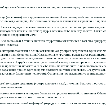
ой цистита бывает та или иная инфекция, вызываемая представителем условно
.
лища (кольпитом) или нарушением вагинальной микрофлоры (бактериальным ваг
основном у женщин.). Женский мочеиспускательный канал короткий и широкий,
сё время ощущает сильные позывы посетить туалет, но мочи при этом выделяе
т, наблюдается повышение температуры, возникают боли внизу живота. Также м
ическим недержанием мочи.
чем-то похожи. Отличие цистита от уретрита заключается в том, что при уре
ает не всегда.
та, который свойствен в основном женщинам, уретрит встречается одинаково ч
ными и неинфекционными. Инфекционные уретриты вызываются различными во
уретрит возникает в результате травмы мочеиспускательного канала - наприме
еталлической трубки в мочеиспускательный канал), а также при прохождении к
ных проявлений, незаметно, и сам больной может не знать о наличествующем за
о заражение происходит во время полового контакта с больным. Следует знать,
ывается инкубационным периодом). Основными проявлениями уретрита являются
стей мужского организма (уретра длиннее и уже), мужчины быстрее и острее
я незамеченными.
ь столь незначительными, что больные не придают им особого значения. Обще
дается, в отличие от симптомов острого цистита.
 вызываемым половой инфекцией (наряду с кольпитом - воспалением влагалища,