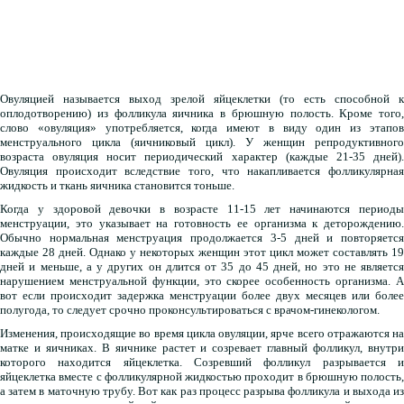
Овуляцией называется выход зрелой яйцеклетки (то есть способной к
оплодотворению) из фолликула яичника в брюшную полость. Кроме того,
слово «овуляция» употребляется, когда имеют в виду один из этапов
менструального цикла (яичниковый цикл). У женщин репродуктивного
возраста овуляция носит периодический характер (каждые 21-35 дней).
Овуляция происходит вследствие того, что накапливается фолликулярная
жидкость и ткань яичника становится тоньше.
Когда у здоровой девочки в возрасте 11-15 лет начинаются периоды
менструации, это указывает на готовность ее организма к деторождению.
Обычно нормальная менструация продолжается 3-5 дней и повторяется
каждые 28 дней. Однако у некоторых женщин этот цикл может составлять 19
дней и меньше, а у других он длится от 35 до 45 дней, но это не является
нарушением менструальной функции, это скорее особенность организма. А
вот если происходит задержка менструации более двух месяцев или более
полугода, то следует срочно проконсультироваться с врачом-гинекологом.
Изменения, происходящие во время цикла овуляции, ярче всего отражаются на
матке и яичниках. В яичнике растет и созревает главный фолликул, внутри
которого находится яйцеклетка. Созревший фолликул разрывается и
яйцеклетка вместе с фолликулярной жидкостью проходит в брюшную полость,
а затем в маточную трубу. Вот как раз процесс разрыва фолликула и выхода из