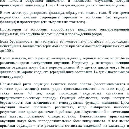
его полости созревшей яйцеклетки и называется овуляцией, которая
происходит обычно между 13-и и 15-м днями, если цикл составляет 28 дней.
В том месте, где разорвался фолликул, образуется желтое тело. В это время
выделяются половые стероидные гормоны – эстрогены (их выделяет
фолликул) и прогестерон (его выделяет желтое тело).
Прогестерон и эстрогены способствуют внедрению оплодотворенной
яйцеклетки, сохранению беременности и прохождению родов.
Если беременность не наступает, то желтое тело погибает и происходит
менструация. Количество теряемой крови при этом может варьироваться от 40
до 150 г.
Стоит заметить, что у разных женщин, и даже у одной и той же могут быть
различные сроки наступления овуляции. Например, у некоторых женщин
циклы овуляции могут быть нерегулярными. А у других циклы могут быть
длиннее или короче среднего (средний цикл составляет 14 дней после начала
менструации).
Нормальный ритм овуляции меняется после аборта (восстанавливается в
течение трех месяцев), после родов (восстанавливается в течение года), а
также после 40 лет, когда происходит подготовка организма к
предклимактерическому периоду. Овуляция обрывается, когда наступает
беременность или заканчивается менструальная функция женщины. Цикл
овуляции важно правильно рассчитать, когда выбирается наиболее
результативное время для зачатия ребенка, для искусственной инсеминации
или экстракорпорального оплодотворения. Непостоянными признаками
овуляции могут быть непродолжительные боли внизу живота. А вот явные
признаки овуляции – это увеличение слизистых выделений из влагалища и