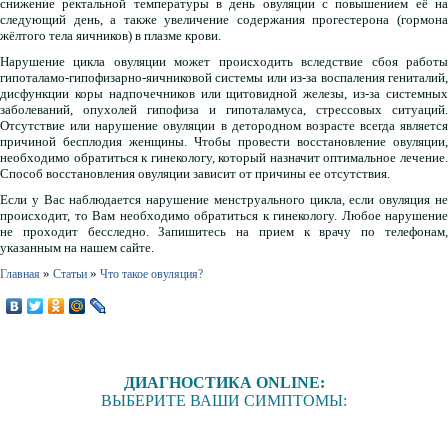
снижение ректальной температуры в день овуляции с повышением её на
следующий день, а также увеличение содержания прогестерона (гормона
жёлтого тела яичников) в плазме крови.
Нарушение цикла овуляции может происходить вследствие сбоя работы
гипоталамо-гипофизарно-яичниковой системы или из-за воспаления гениталий,
дисфункции коры надпочечников или щитовидной железы, из-за системных
заболеваний, опухолей гипофиза и гипоталамуса, стрессовых ситуаций.
Отсутствие или нарушение овуляции в детородном возрасте всегда является
причиной бесплодия женщины. Чтобы провести восстановление овуляции,
необходимо обратиться к гинекологу, который назначит оптимальное лечение.
Способ восстановления овуляции зависит от причины ее отсутствия.
Если у Вас наблюдается нарушение менструального цикла, если овуляция не
происходит, то Вам необходимо обратиться к гинекологу. Любое нарушение
не проходит бесследно. Запишитесь на прием к врачу по телефонам,
указанным на нашем сайте.
»
»
Главная
Статьи
Что такое овуляция?
ДИАГНОСТИКА ONLINE:
ВЫБЕРИТЕ ВАШИ СИМПТОМЫ: