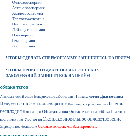
Олигозооспермия
Астенозооспермия
Акинозооспермия
Тератозооспермия
Некрозооспермия
Лейкоцитоспермия
Пиоспермия
Гемоспермия
Азооспермия
ЧТОБЫ СДЕЛАТЬ СПЕРМОГРАММУ, ЗАПИШИТЕСЬ НА ПРИЁМ
ЧТОБЫ ПРОВЕСТИ ДИАГНОСТИКУ ЖЕНСКИХ
ЗАБОЛЕВАНИЙ, ЗАПИШИТЕСЬ НА ПРИЁМ
облако тегов
Гинекология
Диагностика
Анатомический атлас
Венерические заболевания
Искусственное оплодотворение
Лечение
Календарь беременности
бесплодия
Обследования
Липосакция
Определение пола ребёнка
Пластика
Экстракорпоральное оплодотворение
Урология
восточных глаз
Эндокринное бесплодие
Оставьте телефон, мы Вам перезвоним
урология-андрология