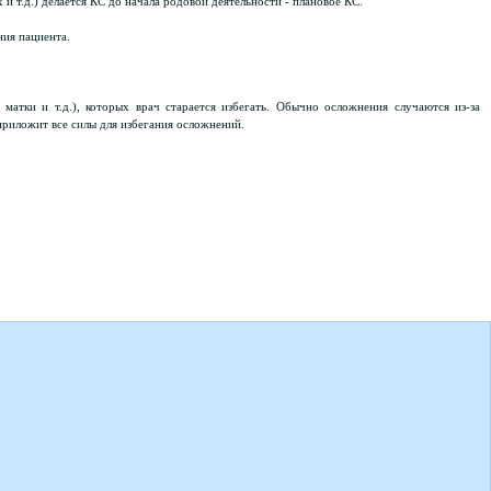
и т.д.) делается КС до начала родовой деятельности - плановое КС.
ния пациента.
атки и т.д.), которых врач старается избегать. Обычно осложнения случаются из-за
приложит все силы для избегания осложнений.