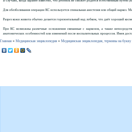
В случаях, когда заранее известно, что ребенок не сможет родится естественным путем (
Для обезболивания операции КС используется спинальная анестезия или общий наркоз. М
Разрез кожи живота обычно делается горизонтальный над лобком, что даёт хороший косм
При КС возможны различные осложнения связанные с наркозом, а также непосредстве
анатомических особенностей или изменений после воспалительных процессов. Имея дост
»
»
Главная
Медицинская энциклопедия
Медицинская энциклопедия, термины на букву