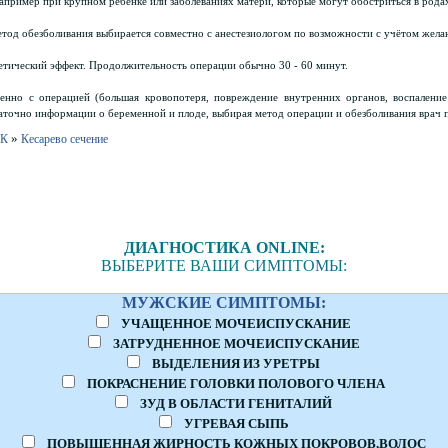
например при крупном ребёнке или заболеваниях матери, которые могут обостриться в родах 
етод обезболивания выбирается совместно с анестезиологом по возможности с учётом жела
етический эффект. Продолжительность операции обычно 30 - 60 минут.
нно с операцией (большая кровопотеря, повреждение внутренних органов, воспаление м
аточно информации о беременной и плоде, выбирая метод операции и обезболивания врач 
»
 К
Кесарево сечение
ДИАГНОСТИКА ONLINE:
ВЫБЕРИТЕ ВАШИ СИМПТОМЫ:
МУЖСКИЕ СИМПТОМЫ:
УЧАЩЕННОЕ МОЧЕИСПУСКАНИЕ
ЗАТРУДНЕННОЕ МОЧЕИСПУСКАНИЕ
ВЫДЕЛЕНИЯ ИЗ УРЕТРЫ
ПОКРАСНЕНИЕ ГОЛОВКИ ПОЛОВОГО ЧЛЕНА
ЗУД В ОБЛАСТИ ГЕНИТАЛИЙ
УГРЕВАЯ СЫПЬ
ПОВЫШЕННАЯ ЖИРНОСТЬ КОЖНЫХ ПОКРОВОВ,ВОЛОС