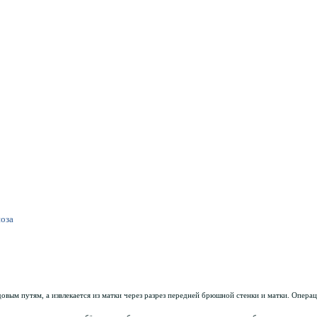
ноза
вым путям, а извлекается из матки через разрез передней брюшной стенки и матки. Операци