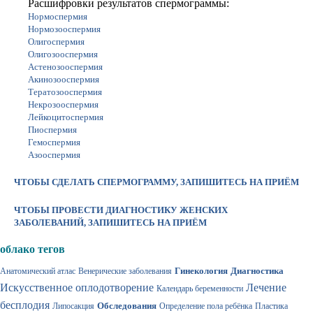
Расшифровки результатов спермограммы:
Нормоспермия
Нормозооспермия
Олигоспермия
Олигозооспермия
Астенозооспермия
Акинозооспермия
Тератозооспермия
Некрозооспермия
Лейкоцитоспермия
Пиоспермия
Гемоспермия
Азооспермия
ЧТОБЫ СДЕЛАТЬ СПЕРМОГРАММУ, ЗАПИШИТЕСЬ НА ПРИЁМ
ЧТОБЫ ПРОВЕСТИ ДИАГНОСТИКУ ЖЕНСКИХ
ЗАБОЛЕВАНИЙ, ЗАПИШИТЕСЬ НА ПРИЁМ
облако тегов
Гинекология
Диагностика
Анатомический атлас
Венерические заболевания
Искусственное оплодотворение
Лечение
Календарь беременности
бесплодия
Обследования
Липосакция
Определение пола ребёнка
Пластика