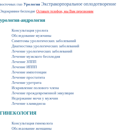
Экстракорпоральное оплодотворение
Урология
восточных глаз
Эндокринное бесплодие
Оставьте телефон, мы Вам перезвоним
урология-андрология
Консультация уролога
Обследование мужчины
Симптомы урологических заболеваний
Диагностика урологических заболеваний
Лечение урологических заболеваний
Лечение мужского бесплодия
Лечение ЗППП
Лечение ИППП
Лечение импотенции
Лечение простатита
Лечение уретрита
Искривление полового члена
Лечение преждевременной эякуляции
Недержание мочи у мужчин
Лечение хламидиоза
ГИНЕКОЛОГИЯ
Консультация гинеколога
Обследование женщины