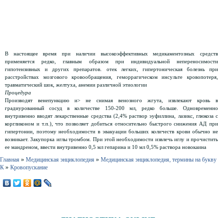
В настоящее время при наличии высокоэффективных медикаментозных средств
применяется редко, главным образом при индивидуальной непереносимости
гипотензивных и других препаратов. отек легких, гипертоническая болезнь при
расстройствах мозгового кровообращения, геморрагическом инсульте кровопотеря,
травматический шок, желтуха, анемии различной этиологии
Процедура
Производят венепункцию и> не снимая венозного жгута, извлекают кровь в
градиурованный сосуд в количестве 150-200 мл, редко больше. Одновременно
внутривенно вводят лекарственные средства (2,4% раствор эуфиллина, лазикс, глюкоза с
коргликоном и т.п.), что позволяет добиться относительно быстрого снижения АД при
гипертонии, поэтому необходимости в эвакуации больших количеств крови обычно не
возникает. Закупорка иглы тромбом. При этой необходимости извлечь иглу и прочистить
ее мандреном, ввести внутривенно 0,5 мл гепарина и 10 мл 0,5% раствора новокаина
»
»
Главная
Медицинская энциклопедия
Медицинская энциклопедия, термины на букву
»
К
Кровопускание