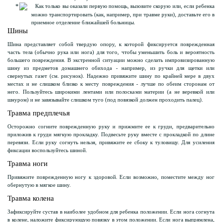
Как только вы оказали первую помощь, вызовите скорую или, если ребенка
можно транспортировать (как, например, при травме руки), доставьте его в
приемное отделение ближайшей больницы.
Шины
Шина представляет собой твердую опору, к которой фиксируется поврежденная
часть тела (обычно рука или нога) для того, чтобы уменьшить боль и вероятность
большего повреждения. В экстренной ситуации можно сделать импровизированную
шину из предметов домашнего обихода - например, из ручки для щетки или
свернутых газет (см. рисунок). Надежно привяжите шину по крайней мере в двух
местах и не слишком близко к месту повреждения - лучше по обеим сторонам от
него. Пользуйтесь широкими лентами или полосками материи (а не веревкой или
шнуром) и не завязывайте слишком туго (под повязкой должен проходить палец).
Травма предплечья
Осторожно согните поврежденную руку и прижмите ее к груди, предварительно
приложив к груди мягкую прокладку. Подвесьте руку вместе с прокладкой по длине
перевязи. Если руку согнуть нельзя, привяжите ее сбоку к туловищу. Для усиления
фиксации воспользуйтесь шиной.
Травма ноги
Привяжите поврежденную ногу к здоровой. Если возможно, поместите между ног
обернутую в мягкое шину.
Травма колена
Зафиксируйте сустав в наиболее удобном для ребенка положении. Если нога согнута
в колене, наложите фиксирующую повязку в этом положении. Если нога выпрямлена,