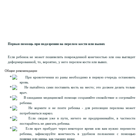
Первая помощь при подозрении на перелом кости или вывих
Если ребенок не может пошевелить поврежденной конечностью или она выглядит
деформированной, то, вероятно, у него перелом кости или вывих.
Общие рекомендации
При кровотечении из раны необходимо в первую очередь остановить
кровь.
Не пытайтесь сами поставить кость на место; это должен делать только
врач.
В ожидании медицинской помощи сохраняйте спокойствие и согревайте
ребенка.
Не кормите и не поите ребенка - для репозиции перелома может
потребоваться наркоз.
Если скорая уже в пути, ничего не предпринимайте, в частности
постарайтесь не двигать ребенка.
Если врач прибудет через некоторое время или вам нужно перенести
ребенка, зафиксируйте конечность в удобном положении с помощью
повязки или шины, как указано ниже.