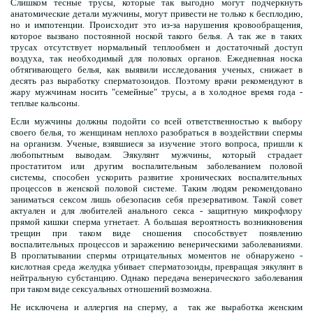
Слишком тесные трусы, которые так выгодно могут подчеркнуть
анатомические детали мужчины, могут привести не только к бесплодию,
но и импотенции. Происходит это из-за нарушения кровообращения,
которое вызвано постоянной ноской такого белья. А так же в таких
трусах отсутствует нормальный теплообмен и достаточный доступ
воздуха, так необходимый для половых органов. Ежедневная носка
обтягивающего белья, как выявили исследования ученых, снижает в
десять раз выработку сперматозоидов. Поэтому врачи рекомендуют в
жару мужчинам носить "семейные" трусы, а в холодное время года -
теплые кальсоны.
Если мужчины должны подойти со всей ответственностью к выбору
своего белья, то женщинам неплохо разобраться в воздействии спермы
на организм. Ученые, взявшиеся за изучение этого вопроса, пришли к
любопытным выводам. Эякулянт мужчины, который страдает
простатитом или другим воспалительным заболеванием половой
системы, способен ускорить развитие хронических воспалительных
процессов в женской половой системе. Таким людям рекомендовано
заниматься сексом лишь обезопасив себя презервативом. Такой совет
актуален и для любителей анального секса - защитную микрофлору
прямой кишки сперма угнетает. А большая вероятность возникновения
трещин при таком виде сношения способствует появлению
воспалительных процессов и заражению венерическими заболеваниями.
В проглатывании спермы отрицательных моментов не обнаружено -
кислотная среда желудка убивает сперматозоиды, превращая эякулянт в
нейтральную субстанцию. Однако передача венерического заболевания
при таком виде сексуальных отношений возможна.
Не исключена и аллергия на сперму, а так же выработка женским