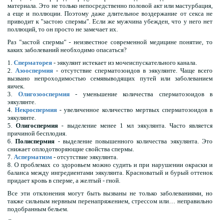
материала. Это не только непосредственно половой акт или мастурбация,
а еще и поллюции. Поэтому даже длительное воздержание от секса не
приводит к "застою спермы". Если же мужчина убежден, что у него нет
поллюций, то он просто не замечает их.
Раз "застой спермы" - неизвестное современной медицине понятие, то
каких заболеваний необходимо опасаться?
1.
Сперматорея
- эякулянт истекает из мочеиспускательного канала.
2.
Азооспермия
- отсутствие сперматозоидов в эякулянте. Чаще всего
вызвано непроходимостью семявыводящих путей или заболеванием
яичек.
3.
Олигозооспермия
- уменьшение количества сперматозоидов в
эякулянте.
4.
Некроспермия
- увеличенное количество мертвых сперматозоидов в
эякулянте.
5.
Олигоспермия
- выделение менее 1 мл эякулянта. Часто является
причиной бесплодия.
6.
Полиспермия
- выделение повышенного количества эякулянта. Это
снижает оплодотворяющие свойства спермы.
7.
Асперматизм
- отсутствие эякулянта.
8. О проблемах со здоровьем можно судить и при нарушении окраски и
баланса между ингредиентами эякулянта. Красноватый и бурый оттенок
придает кровь в сперме, а желтый - гной.
Все эти отклонения могут быть вызваны не только заболеваниями, но
также сильным нервным перенапряжением, стрессом или… неправильно
подобранным бельем.