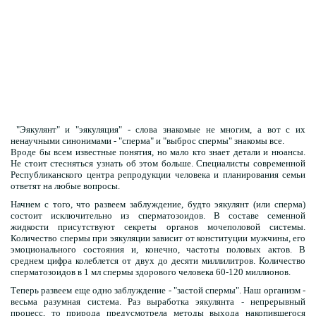
"Эякулянт" и "эякуляция" - слова знакомые не многим, а вот с их
ненаучными синонимами - "сперма" и "выброс спермы" знакомы все.
Вроде бы всем известные понятия, но мало кто знает детали и нюансы.
Не стоит стесняться узнать об этом больше. Специалисты современной
Республиканского центра репродукции человека и планирования семьи
ответят на любые вопросы.
Начнем с того, что развеем заблуждение, будто эякулянт (или сперма)
состоит исключительно из сперматозоидов. В составе семенной
жидкости присутствуют секреты органов мочеполовой системы.
Количество спермы при эякуляции зависит от конституции мужчины, его
эмоционального состояния и, конечно, частоты половых актов. В
среднем цифра колеблется от двух до десяти миллилитров. Количество
сперматозоидов в 1 мл спермы здорового человека 60-120 миллионов.
Теперь развеем еще одно заблуждение - "застой спермы". Наш организм -
весьма разумная система. Раз выработка эякулянта - непрерывный
процесс, то природа предусмотрела методы выхода накопившегося