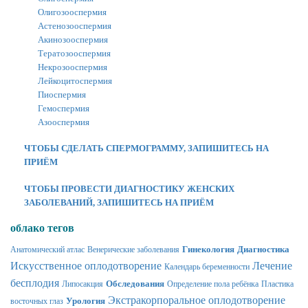
Олигозооспермия
Астенозооспермия
Акинозооспермия
Тератозооспермия
Некрозооспермия
Лейкоцитоспермия
Пиоспермия
Гемоспермия
Азооспермия
ЧТОБЫ СДЕЛАТЬ СПЕРМОГРАММУ, ЗАПИШИТЕСЬ НА
ПРИЁМ
ЧТОБЫ ПРОВЕСТИ ДИАГНОСТИКУ ЖЕНСКИХ
ЗАБОЛЕВАНИЙ, ЗАПИШИТЕСЬ НА ПРИЁМ
облако тегов
Гинекология
Диагностика
Анатомический атлас
Венерические заболевания
Искусственное оплодотворение
Лечение
Календарь беременности
бесплодия
Обследования
Липосакция
Определение пола ребёнка
Пластика
Экстракорпоральное оплодотворение
Урология
восточных глаз