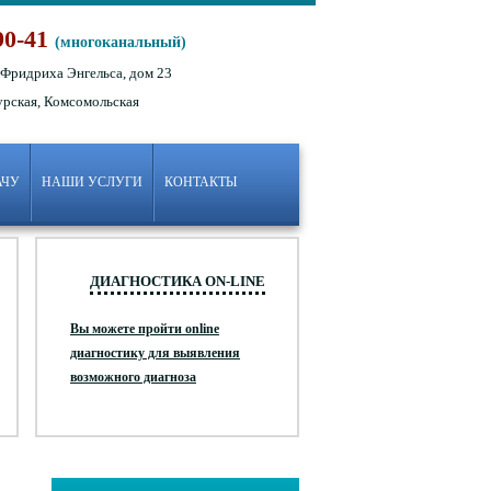
90-41
(многоканальный)
 Фридриха Энгельса, дом 23
урская, Комсомольская
АЧУ
НАШИ УСЛУГИ
КОНТАКТЫ
ДИАГНОСТИКА ON-LINE
Вы можете пройти online
диагностику для выявления
возможного диагноза