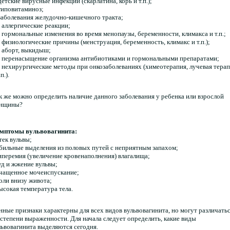
 детские вирусные инфекции (скарлатина, корь и т.п.);
 гиповитаминоз;
 заболевания желудочно-кишечного тракта;
. аллергические реакции;
. гормональные изменения во время менопаузы, беременности, климакса и т.п.;
. физиологические причины (менструация, беременность, климакс и т.п.);
. аборт, выкидыш;
. перенасыщение организма антибиотиками и гормональными препаратами;
. нехирургические методы при онкозаболеваниях (химеотерапия, лучевая тера
.п.).
к же можно определить наличие данного заболевания у ребенка или взрослой
нщины?
мптомы вульвовагинита:
тек вульвы;
обильные выделения из половых путей с неприятным запахом;
гиперемия (увеличение кровенаполнения) влагалища;
зуд и жжение вульвы;
учащенное мочеиспускание;
боли внизу живота;
высокая температура тела.
нные признаки характерны для всех видов вульвовагинита, но могут различать
 степени выраженности. Для начала следует определить, какие виды
львовагинита выделяются сегодня.