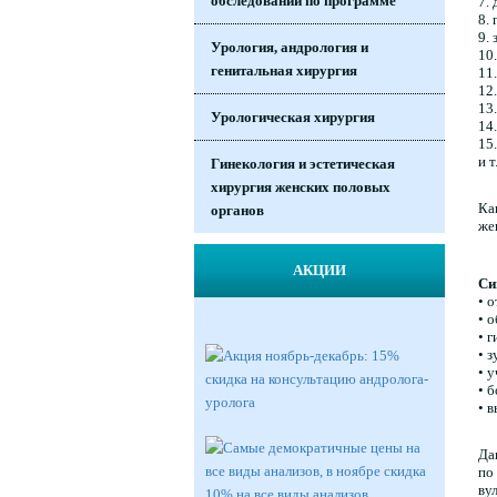
обследований по программе
7.
8.
9.
Урология, андрология и
10
генитальная хирургия
11
12
13
Урологическая хирургия
14
15
и т
Гинекология и эстетическая
хирургия женских половых
Ка
органов
же
АКЦИИ
Си
• о
• 
• 
• 
• 
• 
• 
Да
по
ву