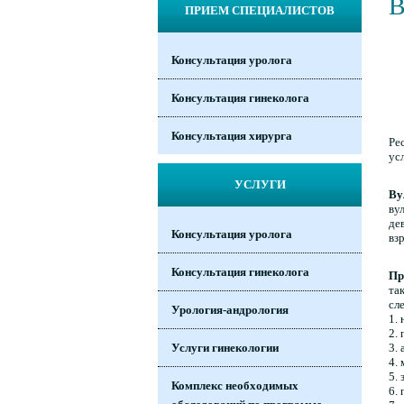
В
ПРИЕМ СПЕЦИАЛИСТОВ
Консультация уролога
Консультация гинеколога
Консультация хирурга
Ре
ус
УСЛУГИ
Ву
ву
де
Консультация уролога
вз
Консультация гинеколога
Пр
та
сл
Урология-андрология
1.
2.
3.
Услуги гинекологии
4.
5.
Комплекс необходимых
6.