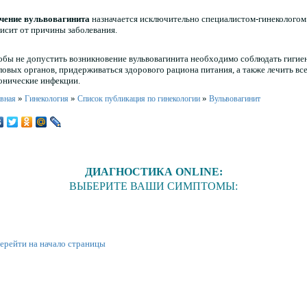
чение вульвовагинита
назначается исключительно специалистом-гинекологом
висит от причины заболевания.
обы не допустить возникновение вульвовагинита необходимо соблюдать гигие
ловых органов, придерживаться здорового рациона питания, а также лечить вс
онические инфекции.
»
»
»
авная
Гинекология
Список публикация по гинекологии
Вульвовагинит
ДИАГНОСТИКА ONLINE:
ВЫБЕРИТЕ ВАШИ СИМПТОМЫ:
ерейти на начало страницы