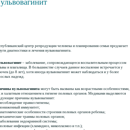
ульвовагинит
спубликанский центр репродукции человека и планирования семьи предлагает
луги диагностики и лечения вульвовагинита.
львовагинит
– заболевание, сопровождающееся воспалительным процессом
львы и влагалища. В большинстве случаев данное воспаление встречается у
вочек (до 8 лет), хотя иногда вульвовагинит может наблюдаться и у более
рослых надежд.
ичины вульвовагинита
могут быть вызваны как возрастными особенностями,
к и халатным отношением к гигиене половых органов. Медиками выделяются
едующие причины вульвовагинит:
 несоблюдение правил гигиены;
 пониженный иммунитет;
 анатомические особенности строения половых органов ребенка;
 механические травмы половых органов;
 заболевания эндокринной системы;
 половые инфекции (хламидиоз, микоплазмоз и т.п.);