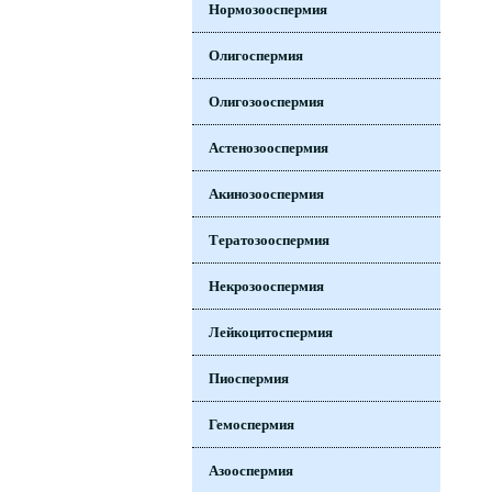
Нормозооспермия
Олигоспермия
Олигозооспермия
Астенозооспермия
Акинозооспермия
Тератозооспермия
Некрозооспермия
Лейкоцитоспермия
Пиоспермия
Гемоспермия
Азооспермия