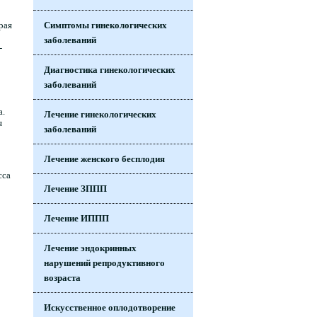
рая
Симптомы гинекологических
заболеваний
-
Диагностика гинекологических
заболеваний
а.
Лечение гинекологических
я
заболеваний
Лечение женского бесплодия
сса
Лечение ЗППП
Лечение ИППП
Лечение эндокринных
нарушений репродуктивного
возраста
Искусственное оплодотворение