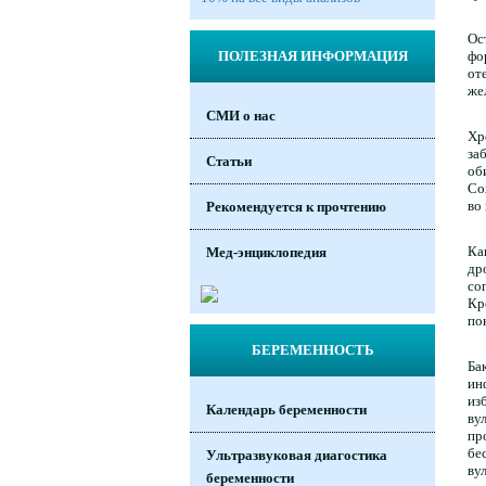
Ос
фо
ПОЛЕЗНАЯ ИНФОРМАЦИЯ
от
же
СМИ о нас
Хр
за
Статьи
об
Со
во
Рекомендуется к прочтению
Ка
Мед-энциклопедия
др
со
Кр
по
БЕРЕМЕННОСТЬ
Ба
ин
из
Календарь беременности
ву
пр
бе
Ультразвуковая диагостика
ву
беременности