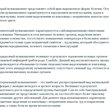
трый вульвовагинит представляет собой ярко выраженную форму болезни. Ост
рма вульвовагинита характеризуется нарушением мочеиспускания, зудом и
еком вульвы, пенистыми выделениями из влагалища с неприятным запахом серо
лтого цвета.
онический вульвовагинит характеризуется слабовыраженными симптомами
болевания. Уменьшается отек внешних половых органов, выделения менее
ильные и пенистые, отсутствуют повышенная температура и боли внизу живот
храняется только один неприятный симптом – зуд вульвы, который обостряетс
 время передвижения, полового сношения и менструаций.
ндидозный вульвовагинит возникает в результате поражения половых органов
ожжевой инфекцией грибов рода Candida. Данный вид воспалительного проце
провождается обильными густыми творожистыми выделениями из влагалища.
оме этого кандидозному вульвовагиниту сопутствует сильный зуд, отечность и
краснения внешних половых органов.
ктериальный вульвовагинит – это наиболее распространенный вид вагинальной
фекции у женщин молодого и зрелого возраста. Возникает в результате
быточного роста определенной группы бактерий. Сам по себе бактериальный
львовагинит не представляет опасности, но он способствует более тяжелому
отеканию других заболеваний. Для данного вида вульвовагинита характерны
сцветные выделения из влагалища с неприятным запахом, зуд и покраснения
львы, а также боли во время мочеиспускания.