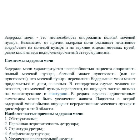
Задержка мочи - это неспособность опорожнить полный мочевой
пузырь. Независимо от причин задержка мочи оказывает негативное
воздействие на мочевой пузырь и на верхние отделы мочевых путей,
равно как и на весь водно-электролитный статус организма.
Симптомы задержки мочи
Задержка мочи характеризуется неспособностью пациента опорожнить
полный мочевой пузырь, больной может чувствовать (или не
чувствовать), что мочевой пузырь переполнен. Недержание мочи может
продолжаться и днем, и ночью. В стандартном случае человек не
осознает, что мочевой пузырь переполнен, но ощущает частые позывы
на мочеиспускание и
никтурию
. В редких случаях единственным
симптомом может быть увеличение живота. Пациенты с острой
задержкой мочи обычно ощущают перерастяжение мочевого пузыря и
дискомфорт в этой области.
Наиболее частые причины задержки мочи:
1. Обструктивные;
2. Первичная недостаточность детрузора;
3. Стриктура уретры;
4. Арефлексия детрузора;
5. Увеличение предстательной железы;