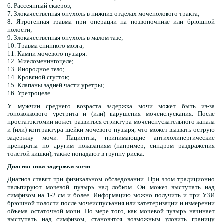
6. Рассеянный склероз;
7. Злокачественная опухоль в нижних отделах мочеполового тракта;
8. Ятрогенная травма при операции на позвоночнике или брюшной
полости;
9. Злокачественная опухоль в малом тазе;
10. Травма спинного мозга;
11. Камни мочевого пузыря;
12. Миеломенингоцеле;
13. Инородное тело;
14. Кровяной сгусток;
15. Клапаны задней части уретры;
16. Уретроцеле.
У мужчин среднего возраста задержка мочи может быть из-за
гонококкового уретрита и (или) нарушения мочеиспускания. После
простатэктомии может развиться стриктура мочеиспускательного канала
и (или) контрактура шейки мочевого пузыря, что может вызвать острую
задержку мочи. Пациенты, принимающие антихолинергические
препараты по другим показаниям (например, синдром раздражения
толстой кишки), также попадают в группу риска.
Диагностика задержки мочи
Диагноз ставят при физикальном обследовании. При этом традиционно
пальпируют мочевой пузырь над лобком. Он может выступать над
симфизом на 1-2 см и более. Информацию можно получить и при УЗИ
брюшной полости после мочеиспускания или катетеризации и измерении
объема остаточной мочи. По мере того, как мочевой пузырь начинает
выступать над симфизом, становится возможным уловить границу