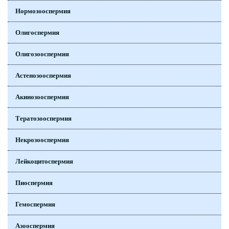
Нормозооспермия
Олигоспермия
Олигозооспермия
Астенозооспермия
Акинозооспермия
Тератозооспермия
Некрозооспермия
Лейкоцитоспермия
Пиоспермия
Гемоспермия
Азооспермия