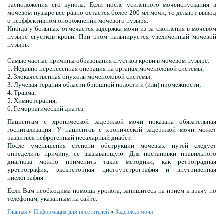
расположения его купола. Если после усиленного мочеиспускания в
мочевом пузыре все равно остается более 200 мл мочи, то делают вывод
о неэффективном опорожнении мочевого пузыря.
Иногда у больных отмечается задержка мочи из-за скопления в мочевом
пузыре сгустков крови. При этом пальпируется увеличенный мочевой
пузырь.
Самые частые причины образования сгустков крови в мочевом пузыре:
1. Недавно перенесенная операция на органах мочеполовой системы;
2. Злокачественная опухоль мочеполовой системы;
3. Лучевая терапия области брюшной полости и (или) промежности;
4. Травма;
5. Химиотерапия;
6. Геморрагический диатез.
Пациентам с хронической задержкой мочи показана обязательная
госпитализация. У пациентов с хронической задержкой мочи может
развиться нефрогенный несахарный диабет.
После уменьшения степени обструкции мочевых путей следует
определить причину, ее вызывающую. Для постановки правильного
диагноза можно применить такие методики, как ретроградная
уретрография, экскреторная цистоуретрография и внутривенная
пиелография.
Если Вам необходима помощь уролога, запишитесь на прием к врачу по
телефонам, указанным на сайте.
»
»
Главная
Информация для посетителей
Задержка мочи