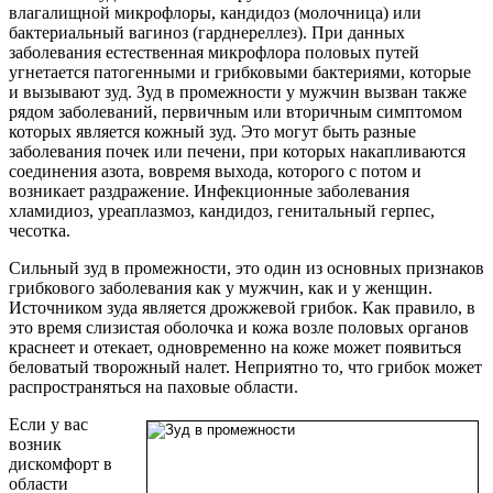
влагалищной микрофлоры, кандидоз (молочница) или
бактериальный вагиноз (гарднереллез). При данных
заболевания естественная микрофлора половых путей
угнетается патогенными и грибковыми бактериями, которые
и вызывают зуд. Зуд в промежности у мужчин вызван также
рядом заболеваний, первичным или вторичным симптомом
которых является кожный зуд. Это могут быть разные
заболевания почек или печени, при которых накапливаются
соединения азота, вовремя выхода, которого с потом и
возникает раздражение. Инфекционные заболевания
хламидиоз, уреаплазмоз, кандидоз, генитальный герпес,
чесотка.
Сильный зуд в промежности, это один из основных признаков
грибкового заболевания как у мужчин, как и у женщин.
Источником зуда является дрожжевой грибок. Как правило, в
это время слизистая оболочка и кожа возле половых органов
краснеет и отекает, одновременно на коже может появиться
беловатый творожный налет. Неприятно то, что грибок может
распространяться на паховые области.
Если у вас
возник
дискомфорт в
области