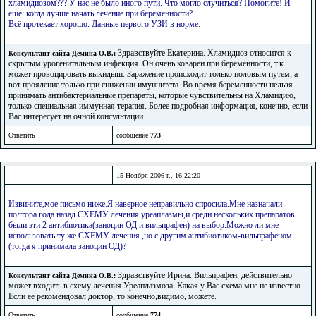
хламидиозом??? У нас не было иного пути. Что могло случиться? Помогите! И
ещё: когда лучше начать лечение при беременности?
Всё протекает хорошо. Данные первого УЗИ в норме.
Здравствуйте Екатерина. Хламидиоз относится к
Консультант сайта Демина О.В.:
скрытым урогенитальным инфекция. Он очень коварен при беременности, т.к.
может провоцировать выкидыш. Заражение происходит только половым путем, а
вот прояление только при снижении имуннитета. Во время беременности нельзя
принимать антибактериальные препараты, которые чувствительны на Хламидию,
только специальная иммунная терапия. Более подробная информация, конечно, если
Вас интересует на очной консультации.
Ответить
сообщение
773
15 Ноября 2006 г., 16:22:20
Извините,мое письмо ниже.Я наверное неправильно спросила.Мне назначали
полтора года назад СХЕМУ лечения уреаплазмы,и среди нескольких препаратов
были эти 2 антибиотика(заноцин ОД и вильпрафен) на выбор.Можно ли мне
использовать ту же СХЕМУ лечения ,но с другим антибиотиком-вильпрафеном
(тогда я принимала заноцин ОД)?
Здравствуйте Ирина. Вильпрафен, действительно
Консультант сайта Демина О.В.:
может входить в схему лечения Уреаплазмоза. Какая у Вас схема мне не известно.
Если ее рекомендовал доктор, то конечно,видимо, можете.
Ответить
сообщение
774