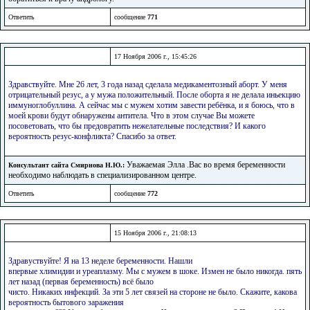
Ответить
сообщение
771
17 Ноября 2006 г., 15:45:26
Здравствуйте. Мне 26 лет, 3 года назад сделала медикаментозный аборт. У меня
отрицательный резус, а у мужа положительный. После оборта я не делала иньекцию
иммуноглобуллина. А сейчас мы с мужем хотим завести ребёнка, и я боюсь, что в
моей крови будут обнаружены антитела. Что в этом случае Вы можете
посоветовать, что бы предовратить нежелательные последствия? И какого
вероятность резус-конфликта? Спасибо за ответ.
Уважаемая Элла .Вас во время беременности
Консультант сайта Смирнова Н.Ю.:
необходимо наблюдать в специализированном центре.
Ответить
сообщение
772
15 Ноября 2006 г., 21:08:13
Здравуствуйте! Я на 13 неделе беременности. Нашли
впервые хлимидии и уреаплазму. Мы с мужем в шоке. Измен не было никогда. пять
лет назад (первая беременность) всё было
чисто. Никаких инфекций. За эти 5 лет связей на стороне не было. Скажите, какова
вероятность бытового заражения