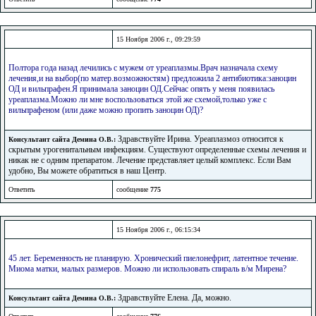
15 Ноября 2006 г., 09:29:59
Полтора года назад лечились с мужем от уреаплазмы.Врач назначала схему
лечения,и на выбор(по матер.возможностям) предложила 2 антибиотика:заноцин
ОД и вильпрафен.Я принимала заноцин ОД.Сейчас опять у меня появилась
уреаплазма.Можно ли мне воспользоваться этой же схемой,только уже с
вильпрафеном (или даже можно пропить заноцин ОД)?
Здравствуйте Ирина. Уреаплазмоз относится к
Консультант сайта Демина О.В.:
скрытым урогенитальным инфекциям. Существуют определенные схемы лечения и
никак не с одним препаратом. Лечение представляет целый комплекс. Если Вам
удобно, Вы можете обратиться в наш Центр.
Ответить
сообщение
775
15 Ноября 2006 г., 06:15:34
45 лет. Беременность не планирую. Хронический пиелонефрит, латентное течение.
Миома матки, малых размеров. Можно ли использовать спираль в/м Мирена?
Здравствуйте Елена. Да, можно.
Консультант сайта Демина О.В.: