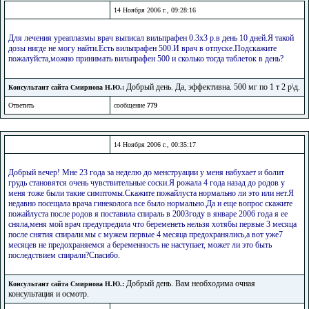
14 Ноября 2006 г., 09:28:16
Для лечения уреаплазмы врач выписал вильпрафен 0.3х3 р.в день 10 дней.Я такой
дозы нигде не могу найти.Есть вильпрафен 500.И врач в отпуске.Подскажите
пожалуйста,можно принимать вильпрафен 500 и сколько тогда таблеток в день?
Добрый день. Да, эффективна. 500 мг по 1 т 2 р\д.
Консультант сайта Смирнова Н.Ю.:
Ответить
сообщение
779
14 Ноября 2006 г., 00:35:17
Добрый вечер! Мне 23 года за неделю до менструации у меня набухает и болит
грудь становятся очень чувствительные соски.Я рожала 4 года назад до родов у
меня тоже были такие симптомы.Скажите пожайлуста нормально ли это или нет.Я
недавно посещала врача гинеколога все было нормально.Да и еще вопрос скажите
пожайлуста после родов я поставила спираль в 2003году в январе 2006 года я ее
сняла,меня мой врач предупредила что беременеть нельзя хотябы первые 3 месяца
после снятия спирали.мы с мужем первые 4 месяца предохранялись,а вот уже7
месяцев не предохраняемся а беременность не наступает, может ли это быть
последствием спирали?Спасибо.
Добрый день. Вам необходима очная
Консультант сайта Смирнова Н.Ю.:
консультация и осмотр.