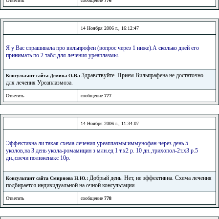
Ответить
сообщение
776
14 Ноября 2006 г., 16:12:47
Я у Вас спрашивала про вильпрофен (вопрос через 1 ниже).А сколько дней его
принимать по 2 табл.для лечения уреаплазмы.
Здравствуйте. Прием Вильпрафена не достаточно
Консультант сайта Демина О.В.:
для лечения Уреаплазмоза.
Ответить
сообщение
777
14 Ноября 2006 г., 11:34:07
Эффективна ли такая схема лечения уреаплазмы:иммунофан-через день 5
уколов,на 3 день укола-ромамицин з млн.ед 1 т.х2 р. 10 дн.,трихопол-2т.х3 р.5
дн.,свечи полиженакс 10р.
Добрый день. Нет, не эффективна. Схема лечения
Консультант сайта Смирнова Н.Ю.:
подбирается индивидуальной на очной консультации.
Ответить
сообщение
778