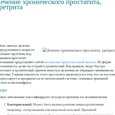
ечение хронического простатита,
ретрита
йчас многих мужчин
продуктивного возраста
спокоит проблема под
званием простатит.
болевание представляет собой
воспаление предстательной железы
. По форме
отекания его делят на острый и хронический. Как правило, недуг быстро
ретекает в хронический, причем зачастую мужчины не обращают внимания на
мптомы. Главная опасность этого простатита заключается в том, что он постоя
огрессирует и продвигается по мочеполовой системе, становясь причиной
стита и пиелонефрита.
иды
нное заболевание классифицируют исходя из причины его возникновения.
Бактериальный.
Может быть вызван разными микроорганизмами,
например, энтерококками или кишечной палочкой. Причиной