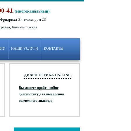
90-41
(многоканальный)
 Фридриха Энгельса, дом 23
урская, Комсомольская
АЧУ
НАШИ УСЛУГИ
КОНТАКТЫ
ДИАГНОСТИКА ON-LINE
Вы можете пройти online
диагностику для выявления
возможного диагноза