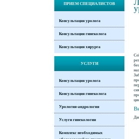
Л
ПРИЕМ СПЕЦИАЛИСТОВ
у
Консультация уролога
Консультация гинеколога
Консультация хирурга
Се
ре
УСЛУГИ
бе
на
За
пр
Консультация уролога
пе
си
Консультация гинеколога
пр
ци
Урология-андрология
В
Да
Услуги гинекологии
Комплекс необходимых