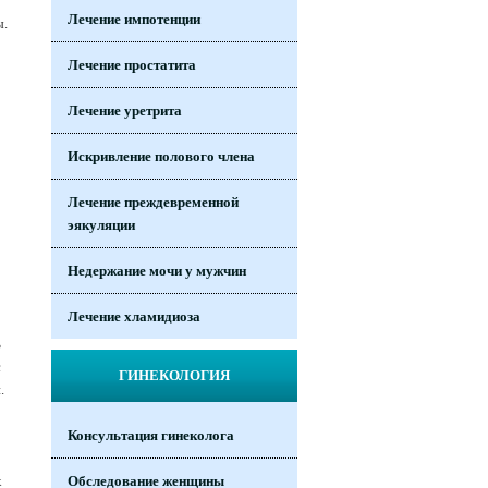
Лечение импотенции
ы.
Лечение простатита
Лечение уретрита
Искривление полового члена
Лечение преждевременной
эякуляции
Недержание мочи у мужчин
Лечение хламидиоза
ь
с
ГИНЕКОЛОГИЯ
.
Консультация гинеколога
х
Обследование женщины