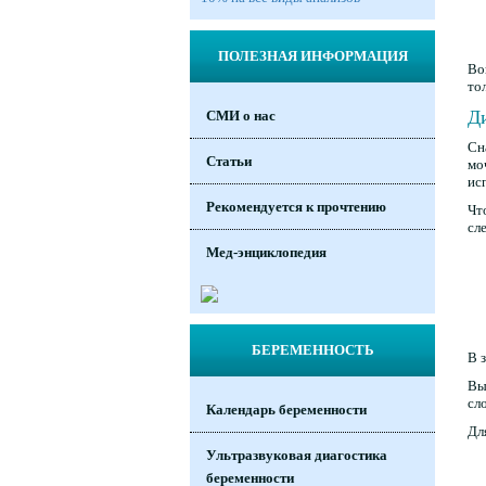
ПОЛЕЗНАЯ ИНФОРМАЦИЯ
Во
тол
Ди
СМИ о нас
Сн
Статьи
мо
ис
Рекомендуется к прочтению
Чт
сл
Мед-энциклопедия
БЕРЕМЕННОСТЬ
В 
Вы
сл
Календарь беременности
Дл
Ультразвуковая диагостика
беременности