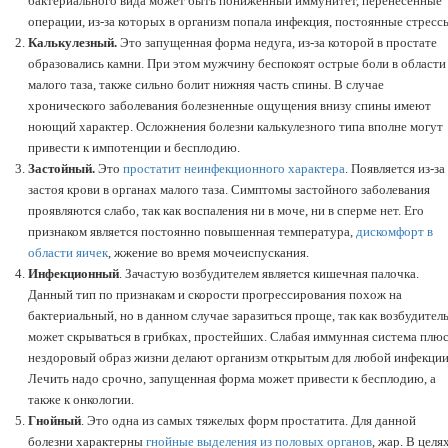
бактериального вида может быть пониженный иммунитет, перенесенные
операции, из-за которых в организм попала инфекция, постоянные стресс
Калькулезный.
Это запущенная форма недуга, из-за которой в простате
образовались камни. При этом мужчину беспокоят острые боли в области
малого таза, также сильно болит нижняя часть спины. В случае
хронического заболевания болезненные ощущения внизу спины имеют
ноющий характер. Осложнения болезни калькулезного типа вполне могут
привести к импотенции и бесплодию.
Застойный.
Это
простатит неинфекционного характера
. Появляется из-за
застоя крови в органах малого таза. Симптомы застойного заболевания
проявляются слабо, так как воспаления ни в моче, ни в сперме нет. Его
признаком является постоянно повышенная температура,
дискомфорт в
области яичек
, жжение во время мочеиспускания.
Инфекционный
. Зачастую возбудителем является кишечная палочка.
Данный тип по признакам и скорости прогрессирования похож на
бактериальный, но в данном случае заразиться проще, так как возбудител
может скрываться в грибках, простейших. Слабая иммунная система плю
нездоровый образ жизни делают организм открытым для любой инфекции
Лечить надо срочно, запущенная форма может привести к бесплодию, а
также к онкологии.
Гнойный
. Это одна из самых тяжелых форм простатита. Для данной
болезни характерны
гнойные выделения из половых органов
, жар. В целя