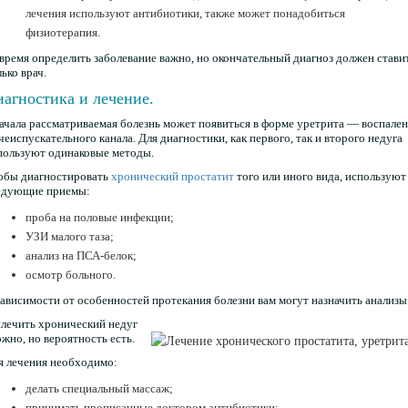
лечения используют антибиотики, также может понадобиться
физиотерапия.
время определить заболевание важно, но окончательный диагноз должен стави
ько врач.
агностика и лечение.
ачала рассматриваемая болезнь может появиться в форме уретрита — воспале
чеиспускательного канала. Для диагностики, как первого, так и второго недуга
пользуют одинаковые методы.
обы диагностировать
хронический простатит
того или иного вида, используют
едующие приемы:
проба на половые инфекции;
УЗИ малого таза;
анализ на ПСА-белок;
осмотр больного.
зависимости от особенностей протекания болезни вам могут назначить анализы
лечить хронический недуг
ожно, но вероятность есть.
я лечения необходимо:
делать специальный массаж;
принимать прописанные доктором антибиотики;