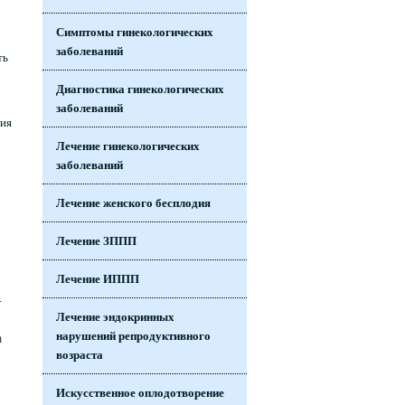
Симптомы гинекологических
заболеваний
ть
Диагностика гинекологических
заболеваний
ния
Лечение гинекологических
заболеваний
Лечение женского бесплодия
Лечение ЗППП
Лечение ИППП
.
Лечение эндокринных
нарушений репродуктивного
возраста
Искусственное оплодотворение