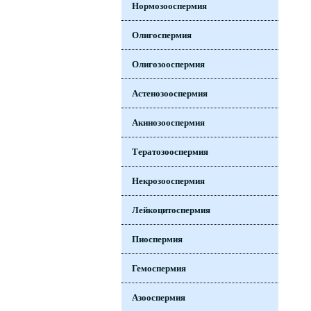
Нормозооспермия
Олигоспермия
Олигозооспермия
Астенозооспермия
Акинозооспермия
Тератозооспермия
Некрозооспермия
Лейкоцитоспермия
Пиоспермия
Гемоспермия
Азооспермия