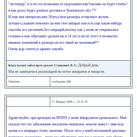
"экстендер" и если это возможно,то подскажите:как?сколько он будет стоить?
и как долго будет длиться доставка в Тюменскую обл.???
И еще мне интересно,мне 20лет,а мои размеры оставляют желать
лучшего,скажите поможет ли мне этот аппарат или есть еще какие-нибудь
способы его увеличить без операций,потому как у меня не открывалась
головка и мне обрезание зделали аж в 14 лет и после этого я незаметил
никаких изменений в размере,он все такой же маленький!!!
Очень жду ответа и заранее спасибо.
Добрый день.
Консультант сайта врач-уролог Станкевич В.Э.:
Мы не занимаемся реализацией по почте аппаратов и лекарств.
Ответить
сообщение
131
17 Января 2008 г., 23:31:35
Здравствуйте, при проверке на ИППП у меня абнаружили уреаплазмоз. Мне
сказали что это забалевание апсалютно неапасное, многие живут с ним всю
жизнь и я непридал этому значение. После чего у маей постоянной девушки
появилась молочница... тогда мы обратились еще раз к врачам. нам обоим