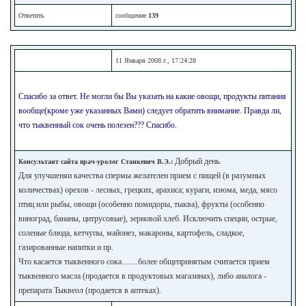
Ответить
сообщение
139
11 Января 2008 г., 17:24:28
Спасибо за ответ. Не могли бы Вы указать на какие овощи, продукты питания
вообще(кроме уже указанных Вами) следует обратить внимание. Правда ли,
что тыквенный сок очень полезен??? Спасибо.
Добрый день.
Консультант сайта врач-уролог Станкевич В.Э.:
Для улучшеняи качества спермы желателен прием с пищей (в разумных
количествах) орехов - лесных, грецких, арахиса; кураги, изюма, меда, мясо
птиц или рыбы, овощи (особенно помидоры, тыква), фрукты (особенно
виноград, бананы, цитрусовые), зерновой хлеб. Исключить специи, острые,
соленые блюда, кетчупы, майонез, макароны, картофель, сладкое,
газированные напитки и пр.
Что касается тыквенного сока........более общепринятым считается прием
тыквенного масла (продается в продуктовых магазинах), либо аналога -
препарата Тыквеол (продается в аптеках).