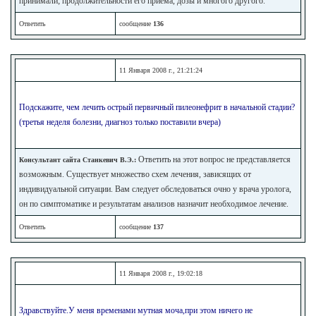
принимали; продолжительности его приема, дозы и многого другого.
Ответить
сообщение
136
11 Января 2008 г., 21:21:24
Подскажите, чем лечить острый первичный пилеонефрит в начальной стадии?
(третья неделя болезни, диагноз только поставили вчера)
Ответить на этот вопрос не представляется
Консультант сайта Станкевич В.Э.:
возможным. Существует множество схем лечения, зависящих от
индивидуальной ситуации. Вам следует обследоваться очно у врача уролога,
он по симптоматике и результатам анализов назначит необходимое лечение.
Ответить
сообщение
137
11 Января 2008 г., 19:02:18
Здравствуйте.У меня временами мутная моча,при этом ничего не