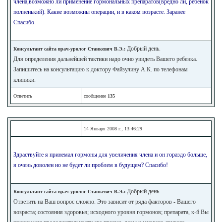
члена,возможно ли применение гормональных препаратов(вредно ли, ребенок
полненький). Какие возможны операции, и в каком возрасте. Заранее
Спасибо.
Добрый день.
Консультант сайта врач-уролог Станкевич В.Э.:
Для определения дальнейшей тактики надо очно увидеть Вашего ребенка.
Запишитесь на консультацию к доктору Файзулину А.К. по телефонам
клиники.
Ответить
сообщение
135
14 Января 2008 г., 13:46:29
Здраствуйте я принемал гормоны для увеличения члена и он гораздо больше,
я очень доволен но не будет ли проблем в будущем? Спасибо!
Добрый день.
Консультант сайта врач-уролог Станкевич В.Э.:
Ответить на Ваш вопрос сложно. Это зависит от ряда факторов - Вашего
возраста; состояния здоровья; исходного уровня гормонов; препарата, к-й Вы