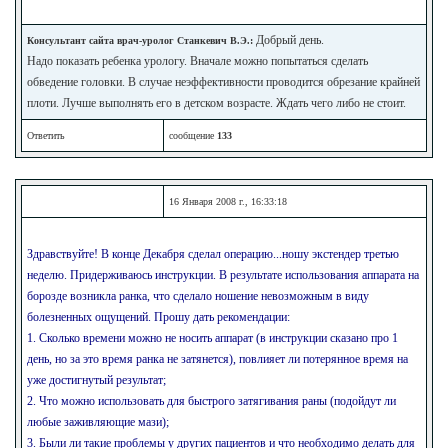
Добрый день.
Консультант сайта врач-уролог Станкевич В.Э.:
Надо показать ребенка урологу. Вначале можно попытаться сделать
обведение головки. В случае неэффективности проводится обрезание крайней
плоти. Лучше выполнять его в детском возрасте. Ждать чего либо не стоит.
Ответить
сообщение
133
16 Января 2008 г., 16:33:18
Здравствуйте! В конце Декабря сделал операцию...ношу экстендер третью
неделю. Придерживаюсь инструкции. В результате использования аппарата на
борозде возникла ранка, что сделало ношение невозможным в виду
болезненных ощущений. Прошу дать рекомендации:
1. Сколько времени можно не носить аппарат (в инструкции сказано про 1
день, но за это время ранка не затянется), повлияет ли потерянное время на
уже достигнутый результат;
2. Что можно использовать для быстрого затягивания раны (подойдут ли
любые заживляющие мази);
3. Были ли такие проблемы у других пациентов и что необходимо делать для