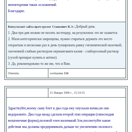
неповторения таких осложнений.
Благодарю.
Добрый день.
Консультант сайта врач-уролог Станкевич В.Э.:
1. Два-три дня можно не носить экстендер, на результатах это не скажется.
2. Мази категорически запрещены, нужно стараться держать это место
открытым и несколько раз в день тушировать ранку гигиенической палочкой,
смоченной слабым раствором перманганата калия - слаборозовый раствор
(сухой препарат купить в аптеке).
3. Да, рекомендовано то же им, что и Вам.
Ответить
сообщение
134
15 Января 2008 г., 15:24:53
Здраствуйте,моему сыну 6лет в два года ему опускали яичко,но оно
недоразвито. Два года назад сделали второй этап операции (гипосподия
мошоночная форма),половой член маленький 3см,посоветуйте какие
действия мы должны предпринимать дальше по увеличению полового