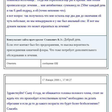
прописали курс лечения.... мне антибиотики: суммамед по 250мг каждый день
и так 6 дней подряд, и ей (точно непомню что).
и вот вопрос: так получилось что мне осталоь еще два дня до окончания ей
чуть побольше, но мы невыдержали и у нас был анальный секс. И вот мы
думаем наскоко это может атразиться на лечении?
Добрый день.
Консультант сайта врач-уролог Станкевич В.Э.:
Если этот контакт был без предохранения, то высока вероятность
присоединения кишечной флоры. Что тоже потребует дополнительного
обследования и лечения.
Ответить
сообщение
132
17 Января 2008 г., 17:40:27
Здравствуйте! Сыну 4 года, не обнажается головка полового члена, стоит ли
ждать что это произойдет естесственным путем? необходимо ли делать
обрезание и если да то до какого возраста это будет более безболезненно?
Спасибо.