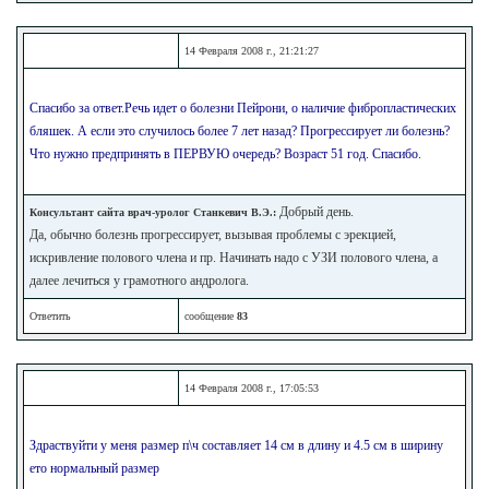
14 Февраля 2008 г., 21:21:27
Спасибо за ответ.Речь идет о болезни Пейрони, о наличие фибропластических
бляшек. А если это случилось более 7 лет назад? Прогрессирует ли болезнь?
Что нужно предпринять в ПЕРВУЮ очередь? Возраст 51 год. Спасибо.
Добрый день.
Консультант сайта врач-уролог Станкевич В.Э.:
Да, обычно болезнь прогрессирует, вызывая проблемы с эрекцией,
искривление полового члена и пр. Начинать надо с УЗИ полового члена, а
далее лечиться у грамотного андролога.
Ответить
сообщение
83
14 Февраля 2008 г., 17:05:53
Здраствуйти у меня размер п\ч составляет 14 см в длину и 4.5 см в ширину
ето нормальный размер