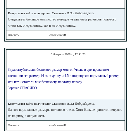
Добрый день.
Консультант сайта врач-уролог Станкевич В.Э.:
Существует большое количество методов увеличения размеров полового
члена как оперативных, так и не оперативных.
Ответить
сообщение
81
15 Февраля 2008 г., 12:41:29
Здравствуйте меня беспокоет размер моего п\члена в эрегированном
состоянии его размер 14 см в длину и 4.5 в ширину это нормальный размер
или нет и стоет ли мне беспакоеца па этому поваду.
Заранее СПАСИБО.
Добрый день.
Консультант сайта врач-уролог Станкевич В.Э.:
Да, это нормальные размеры полового члена. Хотя больше принято измерять
не ширину, а окружность.
Ответить
сообщение
82