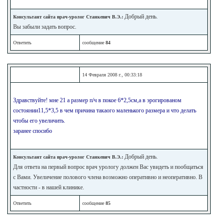
Добрый день.
Консультант сайта врач-уролог Станкевич В.Э.:
Вы забыли задать вопрос.
Ответить
сообщение
84
14 Февраля 2008 г., 00:33:18
Здравствуйте! мне 21 а размер п/ч в покое 6*2,5см,а в эрогированом
состоянии11,5*3,5 в чем причина такаого маленького размера и что делать
чтобы его увеличить.
заранее спосибо
Добрый день.
Консультант сайта врач-уролог Станкевич В.Э.:
Для ответа на первый вопрос врач урологу должен Вас увидеть и пообщаться
с Вами. Увеличение полового члена возможно оперативно и неоперативно. В
частности - в нашей клинике.
Ответить
сообщение
85