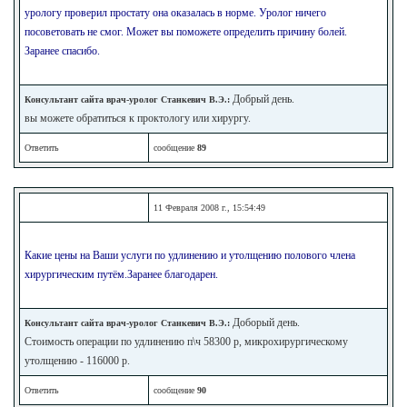
урологу проверил простату она оказалась в норме. Уролог ничего
посоветовать не смог. Может вы поможете определить причину болей.
Заранее спасибо.
Добрый день.
Консультант сайта врач-уролог Станкевич В.Э.:
вы можете обратиться к проктологу или хирургу.
Ответить
сообщение
89
11 Февраля 2008 г., 15:54:49
Какие цены на Ваши услуги по удлинению и утолщению полового члена
хирургическим путём.Заранее благодарен.
Доборый день.
Консультант сайта врач-уролог Станкевич В.Э.:
Стоимость операции по удлинению п\ч 58300 р, микрохирургическому
утолщению - 116000 р.
Ответить
сообщение
90