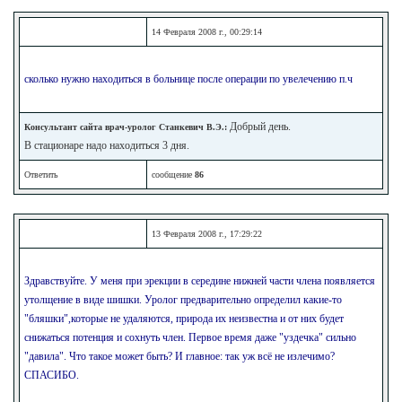
14 Февраля 2008 г., 00:29:14
сколько нужно находиться в больнице после операции по увелечению п.ч
Добрый день.
Консультант сайта врач-уролог Станкевич В.Э.:
В стационаре надо находиться 3 дня.
Ответить
сообщение
86
13 Февраля 2008 г., 17:29:22
Здравствуйте. У меня при эрекции в середине нижней части члена появляется
утолщение в виде шишки. Уролог предварительно определил какие-то
"бляшки",которые не удаляются, природа их неизвестна и от них будет
снижаться потенция и сохнуть член. Первое время даже "уздечка" сильно
"давила". Что такое может быть? И главное: так уж всё не излечимо?
СПАСИБО.